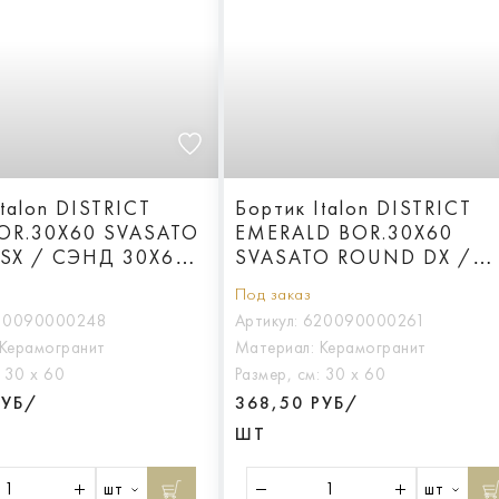
talon DISTRICT
Бортик Italon DISTRICT
OR.30X60 SVASATO
EMERALD BOR.30X60
SX / СЭНД 30X60
SVASATO ROUND DX /
КОЙ ЗАКРУГ.ЛЕВ
ЭМЕРАЛЬД 30X60 С
Под заказ
ВЫЕМКОЙ ЗАКРУГ.ПР
20090000248
Артикул:
620090000261
Керамогранит
Материал:
Керамогранит
:
30 х 60
Размер, см:
30 х 60
РУБ/
368,50 РУБ/
ШТ
шт
шт