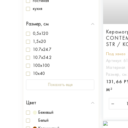
гостиная
кухня
Размер, см
Керамогр
0,5x120
CONTEM
1,5x20
STR / 
10.7x24.7
30X60 
Под заказ
10.7x54.2
Артикул:
6
100x100
Материал:
10x40
Размер, см
131,66 
Показать еще
М²
Цвет
Бежевый
Белый