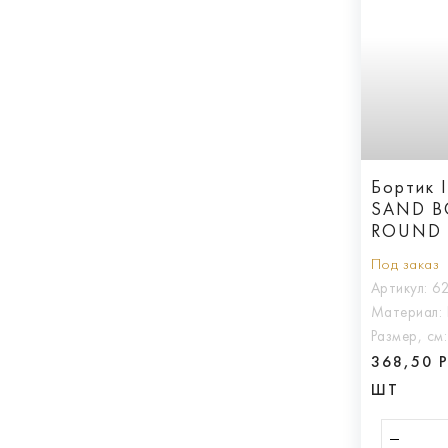
Бортик I
SAND B
ROUND 
С ВЫЕМ
Под заказ
Артикул:
6
Материал:
Размер, см
368,50 
ШТ