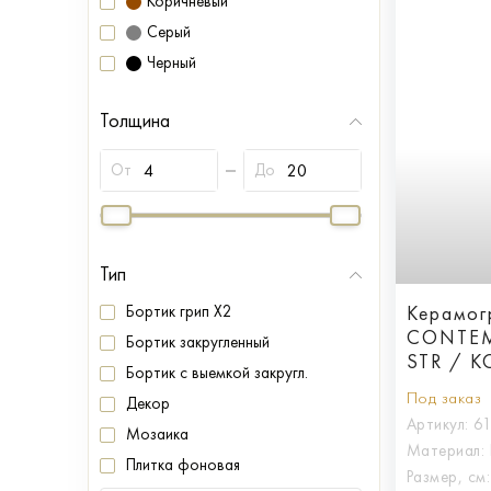
Коричневый
Серый
Черный
Толщина
От
До
Тип
Керамогр
Бортик грип X2
CONTEM
Бортик закругленный
STR / 
Бортик с выемкой закругл.
30X60 
Под заказ
Декор
Артикул:
6
Мозаика
Материал:
Плитка фоновая
Размер, см