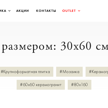
ИКА
АКЦИИ
КОНТАКТЫ
OUTLET
 размером: 30x60 с
#Крупноформатная плитка
#Мозаика
#Керамог
#60х60 керамогранит
#80х160