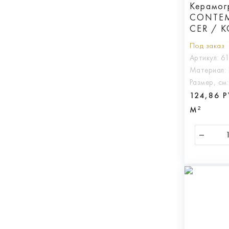
Керамогр
CONTEM
CER / 
ФЛЭЙР 
Под заказ
Артикул:
6
Материал:
Размер, см
124,86 
М²