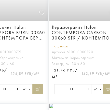
анит Italon
Керамогранит Italon
PORA BURN 30X60
CONTEMPORA CARBON
КОНТЕМПОРА БЁРН
30X60 STR / КОНТЕМПО
СТР
КАРБОН 30X60 СТР
Под заказ
10010000791
Артикул:
610010000790
Керамогранит
Материал:
Керамогранит
:
30 х 60
Размер, см:
30 х 60
РУБ/
121,46 РУБ/
154,89 РУБ/М²
142,89 РУБ/М²
М²
м²
м²