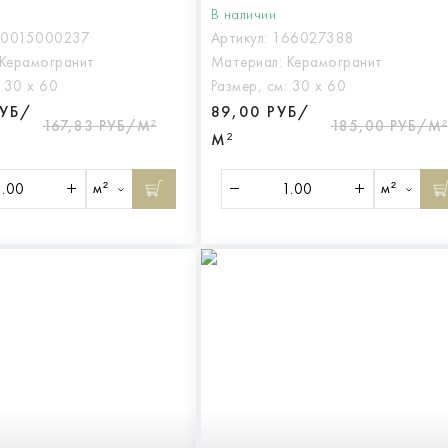
В наличии
10015000237
Артикул:
166027388
Керамогранит
Материал:
Керамогранит
:
30 х 60
Размер, см:
30 х 60
РУБ/
89,00 РУБ/
167,83 РУБ/М²
185,00 РУБ/М²
М²
м²
м²