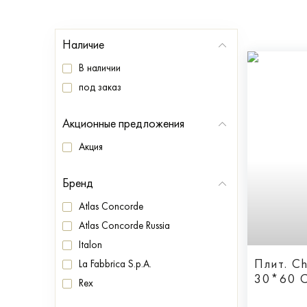
Наличие
В наличии
под заказ
Акционные предложения
Акция
Бренд
Atlas Concorde
Atlas Concorde Russia
Italon
Плит. Charme Evo ONYX
La Fabbrica S.p.A.
30*60 
Rex