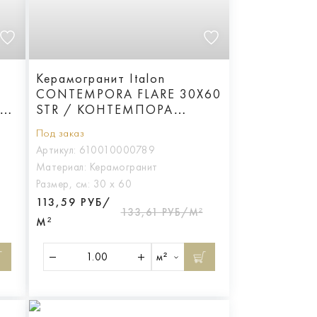
Керамогранит Italon
CONTEMPORA FLARE 30X60
РА
STR / КОНТЕМПОРА
ФЛЭЙР 30X60 СТР
Под заказ
Артикул:
610010000789
Материал:
Керамогранит
Размер, см:
30 х 60
113,59 РУБ/
133,61 РУБ/М²
М²
м²