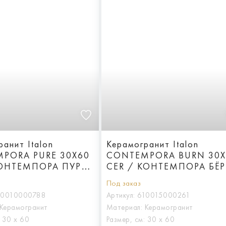
анит Italon
Керамогранит Italon
PORA PURE 30X60
CONTEMPORA BURN 30X
КОНТЕМПОРА ПУР
CER / КОНТЕМПОРА БЁ
СТР
30X60 ПАТ
Под заказ
10010000788
Артикул:
610015000261
Керамогранит
Материал:
Керамогранит
:
30 х 60
Размер, см:
30 х 60