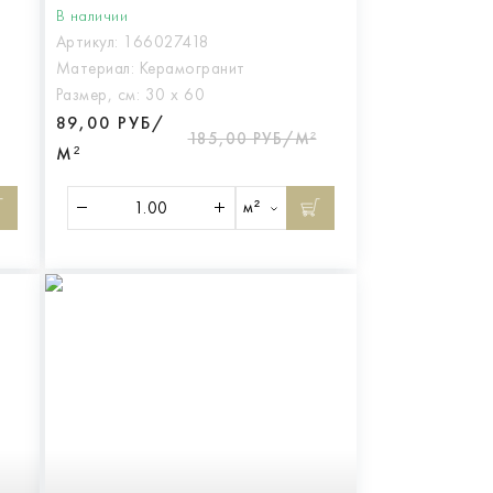
В наличии
Артикул:
166027418
Материал:
Керамогранит
Размер, см:
30 х 60
89,00 РУБ/
185,00 РУБ/М²
М²
м²