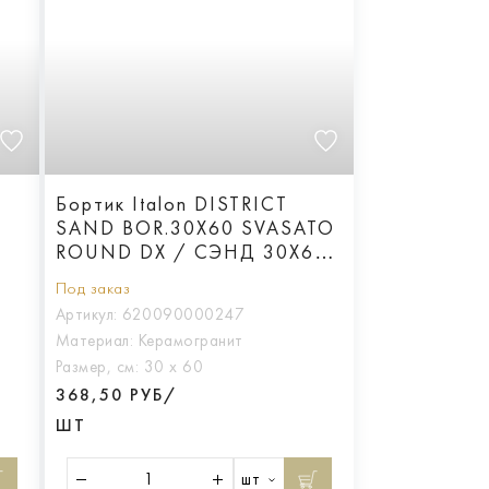
Бортик Italon DISTRICT
SAND BOR.30X60 SVASATO
ROUND DX / СЭНД 30X60
С ВЫЕМКОЙ ЗАКРУГ.ПР
Под заказ
Артикул:
620090000247
Материал:
Керамогранит
Размер, см:
30 х 60
368,50 РУБ/
ШТ
шт