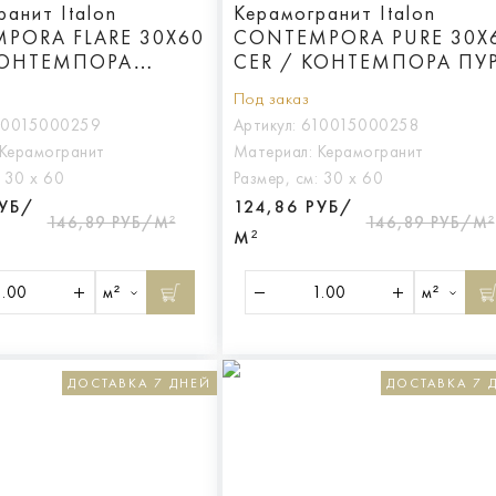
анит Italon
Керамогранит Italon
PORA FLARE 30X60
CONTEMPORA PURE 30X
КОНТЕМПОРА
CER / КОНТЕМПОРА ПУ
30X60 ПАТ
30X60 ПАТ
Под заказ
10015000259
Артикул:
610015000258
Керамогранит
Материал:
Керамогранит
:
30 х 60
Размер, см:
30 х 60
РУБ/
124,86 РУБ/
146,89 РУБ/М²
146,89 РУБ/М²
М²
м²
м²
ДОСТАВКА 7 ДНЕЙ
ДОСТАВКА 7 