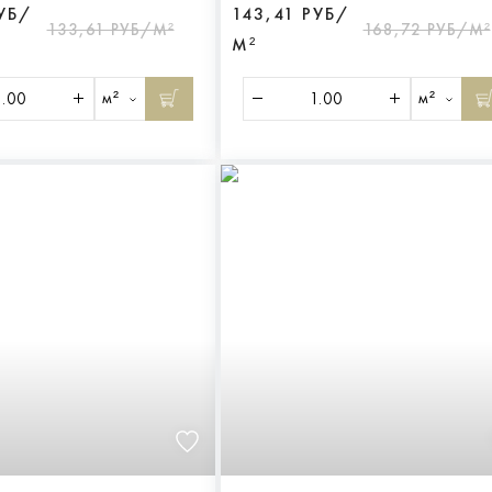
РУБ/
143,41 РУБ/
133,61 РУБ/М²
168,72 РУБ/М²
М²
м²
м²