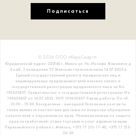
Подписаться
© 2026 ООО «КераСмарт».
Юридический адрес: 220140 г. Минск ул. Ул. Иосифа Жиновича д
4 каб. 3 помещение ТС
Минским горисполкомом 14.07.2022 в
Единый государственный регистр
юридических лиц и
индивидуальных предпринимателей внесена запись о
государственной регистрации юридического лица за No
193635857.
Свидетельство о государственной регистрации: No
193635857 от 14.07.2022. УНП 193635857.
Режим работы: Пн-сб.
10.00 - 19.00. Воскресенье - выходной
Указанные контакты
также являются контактами для связи по вопросам обращения
покупателей о нарушении их прав.
Уполномоченные по защите
прав потребителей: отдел торговли и услуг администрации
Первомайского района г. Минска,
+375 17 215-17-40, +375 17 215-
26-26