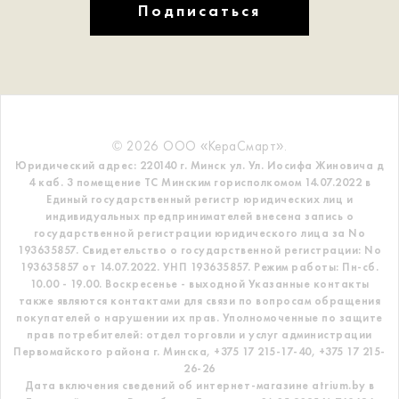
Подписаться
© 2026 ООО «КераСмарт».
Юридический адрес: 220140 г. Минск ул. Ул. Иосифа Жиновича д
4 каб. 3 помещение ТС
Минским горисполкомом 14.07.2022 в
Единый государственный регистр
юридических лиц и
индивидуальных предпринимателей внесена запись о
государственной регистрации юридического лица за No
193635857.
Свидетельство о государственной регистрации: No
193635857 от 14.07.2022. УНП 193635857.
Режим работы: Пн-сб.
10.00 - 19.00. Воскресенье - выходной
Указанные контакты
также являются контактами для связи по вопросам обращения
покупателей о нарушении их прав.
Уполномоченные по защите
прав потребителей: отдел торговли и услуг администрации
Первомайского района г. Минска,
+375 17 215-17-40, +375 17 215-
26-26
Дата включения сведений об интернет-магазине atrium.by в