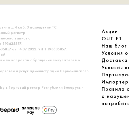
овича д 4 каб. 3 помещение ТС
Акции
енный регистр
OUTLET
несена запись о
 193635857.
Наш блог
5857 от 14.07.2022. УНП 193635857.
Условия 
ной
Доставка
язи по вопросам обращения покупателей о
Условия в
орговли и услуг администрации Первомайского
Партнера
Импортер
by в Торговый реестр Республики Беларусь -
Правила 
о наруше
потребит