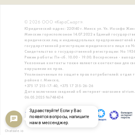
© 2026 ООО «КераСмарт».
Юридический адрес: 220140 г. Минск ул. Ул. Иосифа Жин
Минским горисполкомом 14.07.2022 в Единый государств
юридических лиц и индивидуальных предпринимателей в
государственной регистрации юридического лица за No
Свидетельство о государственной регистрации: No 19363
Режим работы: Пн-сб. 10.00 - 19.00. Воскресенье - выход
Указанные контакты также являются контактами для св
нарушении их прав.
Уполномоченные по защите прав потребителей: отдел т
района г. Минска,
+375 17 215-17-40, +375 17 215-26-26
Дата включения сведений об интернет-магазине atrium.
06.05.2025 №748434
Здравствуйте! Если у Вас
появятся вопросы, напишите
нам в мессенджер.
Chatsale.io