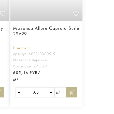
ty
Мозаика Allure Capraia Suite
29x29
Под заказ
Артикул:
600110000915
Материал:
Керамика
Размер, см:
29 х 29
605,16 РУБ/
М²
м²