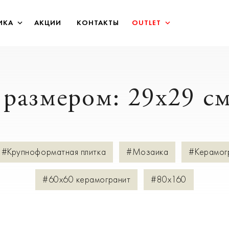
ИКА
АКЦИИ
КОНТАКТЫ
OUTLET
 размером: 29x29 с
#Крупноформатная плитка
#Мозаика
#Керамог
#60х60 керамогранит
#80х160