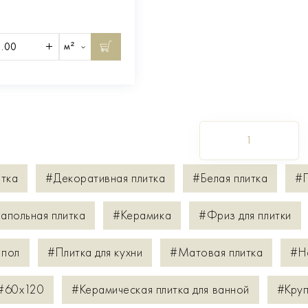
м²
1
итка
#Декоративная плитка
#Белая плитка
#П
апольная плитка
#Керамика
#Фриз для плитки
 пол
#Плитка для кухни
#Матовая плитка
#Н
#60х120
#Керамическая плитка для ванной
#Круп