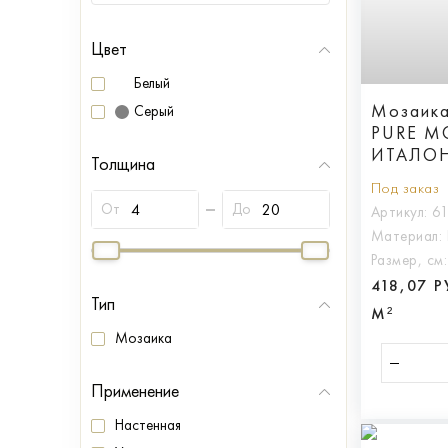
Цвет
Белый
Мозаик
Серый
PURE M
ИТАЛО
Толщина
МАКСИ, 
Под заказ
От
До
Артикул:
6
Материал:
Размер, см
418,07 
Тип
М²
Мозаика
Применение
Настенная