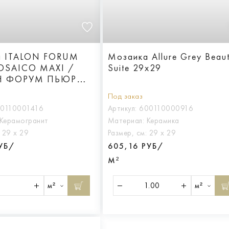
а ITALON FORUM
Мозаика Allure Grey Beau
OSAICO MAXI /
Suite 29x29
Н ФОРУМ ПЬЮР
арт.610110001416
Под заказ
10110001416
Артикул:
600110000916
Керамогранит
Материал:
Керамика
:
29 х 29
Размер, см:
29 х 29
РУБ/
605,16 РУБ/
М²
м²
м²