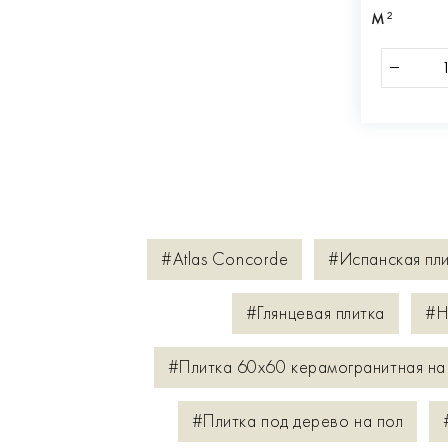
М²
#Atlas Concorde
#Испанская пл
#Глянцевая плитка
#Н
#Плитка 60х60 керамогранитная на
#Плитка под дерево на пол