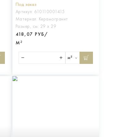
8
МАКСИ, арт.610110001415
Под заказ
Артикул:
610110001415
Материал:
Керамогранит
Размер, см:
29 х 29
418,07 РУБ/
М²
м²