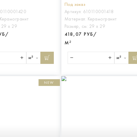
арт.610110001420
МАКСИ, арт.61011000141
Под заказ
10110001420
Артикул:
610110001418
Керамогранит
Материал:
Керамогранит
:
29 х 29
Размер, см:
29 х 29
РУБ/
418,07 РУБ/
М²
м²
м²
NEW