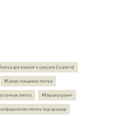
литка для ванной и санузла (туалета)
#Белая глянцевая плитка
астенная плитка
#Керамогранит
ноформатная плитка под мрамор