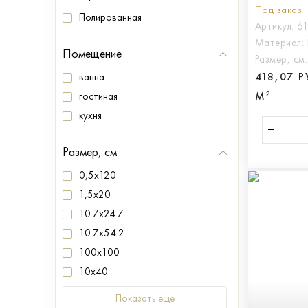
МАКСИ, 
Под заказ
Полированная
Артикул:
6
Материал:
Помещение
Размер, см
418,07 
ванна
М²
гостиная
кухня
Размер, см
0,5x120
1,5x20
10.7x24.7
10.7x54.2
100x100
10x40
Показать еще