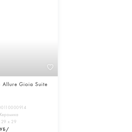
Allure Gioia Suite
00110000914
Керамика
:
29 х 29
РУБ/