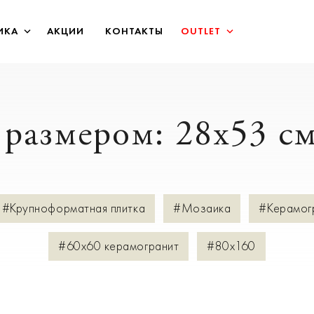
ИКА
АКЦИИ
КОНТАКТЫ
OUTLET
 размером: 28x53 с
#Крупноформатная плитка
#Мозаика
#Керамог
#60х60 керамогранит
#80х160