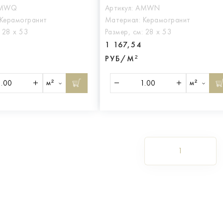
MWQ
Артикул:
AMWN
Керамогранит
Материал:
Керамогранит
:
28 х 53
Размер, см:
28 х 53
1 167,54
РУБ/М²
м²
м²
1