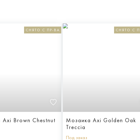
СНЯТО С ПР-ВА
СНЯТО С П
 Axi Brown Chestnut
Мозаика Axi Golden Oak
Treccia
Под заказ