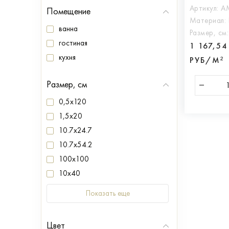
Артикул:
A
Помещение
Материал:
ванна
Размер, см
гостиная
1 167,54
кухня
РУБ/М²
Размер, см
0,5x120
1,5x20
10.7x24.7
10.7x54.2
100x100
10x40
Показать еще
Цвет