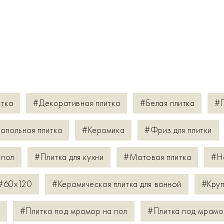
итка
#Декоративная плитка
#Белая плитка
#П
апольная плитка
#Керамика
#Фриз для плитки
 пол
#Плитка для кухни
#Матовая плитка
#Н
#60х120
#Керамическая плитка для ванной
#Круп
#Плитка под мрамор на пол
#Плитка под мрамо