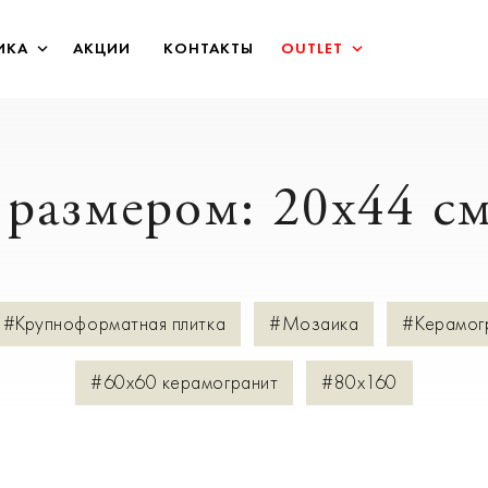
ИКА
АКЦИИ
КОНТАКТЫ
OUTLET
 размером: 20x44 с
#Крупноформатная плитка
#Мозаика
#Керамог
#60х60 керамогранит
#80х160