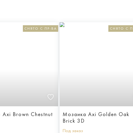
СНЯТО С ПР-ВА
СНЯТО С П
 Axi Brown Chestnut
Мозаика Axi Golden Oak
Brick 3D
Под заказ