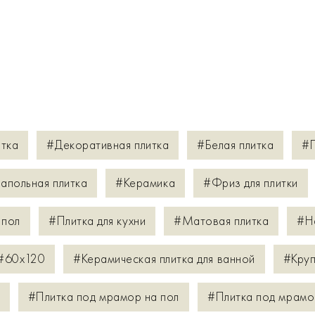
итка
#Декоративная плитка
#Белая плитка
#П
апольная плитка
#Керамика
#Фриз для плитки
 пол
#Плитка для кухни
#Матовая плитка
#Н
#60х120
#Керамическая плитка для ванной
#Круп
#Плитка под мрамор на пол
#Плитка под мрамо