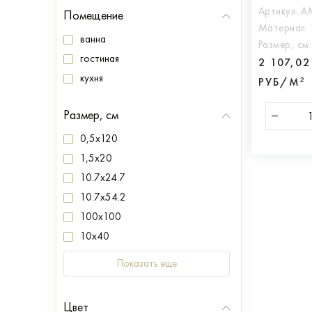
Артикул:
A
Помещение
Материал:
ванна
Размер, см
гостиная
2 107,02
кухня
РУБ/М²
Размер, см
0,5x120
1,5x20
10.7x24.7
10.7x54.2
100x100
10x40
Показать еще
Цвет