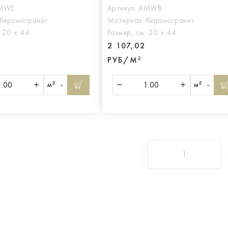
MWE
Артикул:
AMWB
Керамогранит
Материал:
Керамогранит
:
20 х 44
Размер, см:
20 х 44
2 107,02
РУБ/М²
м²
м²
1