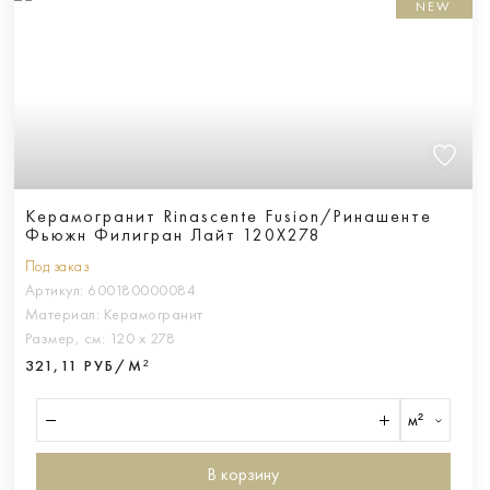
NEW
Керамогранит Rinascente Fusion/Ринашенте
Фьюжн Филигран Лайт 120Х278
Под заказ
Артикул:
600180000084
Материал:
Керамогранит
Размер, см:
120 х 278
321,11 РУБ/М²
м²
В корзину