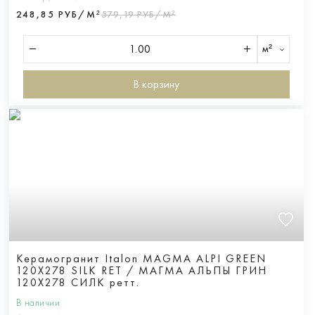
248,85 РУБ/М²
579,19 РУБ/М²
м²
В корзину
Керамогранит Italon MAGMA ALPI GREEN
120X278 SILK RET / МАГМА АЛЬПЫ ГРИН
120X278 СИЛК ретт.
В наличии