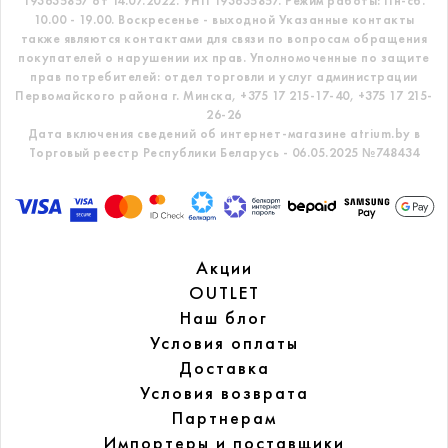
193635857 от 14.07.2022. УНП 193635857.
Режим работы: Пн-сб.
10.00 - 19.00. Воскресенье - выходной
Указанные контакты
также являются контактами для связи по вопросам обращения
покупателей о нарушении их прав.
Уполномоченные по защите
прав потребителей: отдел торговли и услуг администрации
Первомайского района г. Минска,
+375 17 215-17-40, +375 17 215-
26-26
Дата включения сведений об интернет-магазине atrium.by в
Торговый реестр Республики Беларусь - 06.05.2025 №748434
Акции
OUTLET
Наш блог
Условия оплаты
Доставка
Условия возврата
Партнерам
Импортеры и поставщики