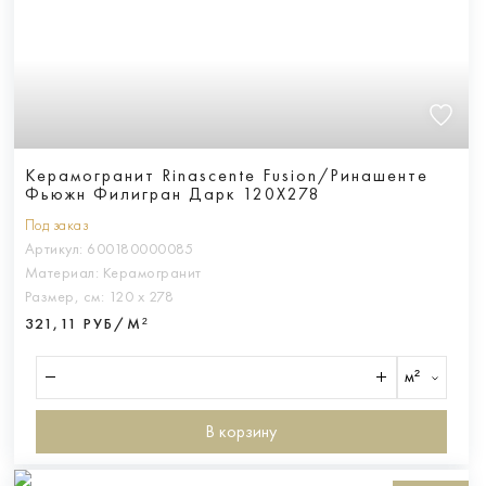
Керамогранит Rinascente Fusion/Ринашенте
Фьюжн Филигран Дарк 120Х278
Под заказ
Артикул:
600180000085
Материал:
Керамогранит
Размер, см:
120 х 278
321,11 РУБ/М²
м²
В корзину