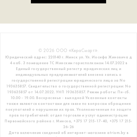
© 2026 ООО «КераСмарт».
Юридический адрес: 220140 г. Минск ул. Ул. Иосифа Жиновича д
4 каб. 3 помещение ТС
Минским горисполкомом 14.07.2022 в
Единый государственный регистр
юридических лиц и
индивидуальных предпринимателей внесена запись о
государственной регистрации юридического лица за No
193635857.
Свидетельство о государственной регистрации: No
193635857 от 14.07.2022. УНП 193635857.
Режим работы: Пн-сб.
10.00 - 19.00. Воскресенье - выходной
Указанные контакты
также являются контактами для связи по вопросам обращения
покупателей о нарушении их прав.
Уполномоченные по защите
прав потребителей: отдел торговли и услуг администрации
Первомайского района г. Минска,
+375 17 215-17-40, +375 17 215-
26-26
Дата включения сведений об интернет-магазине atrium.by в