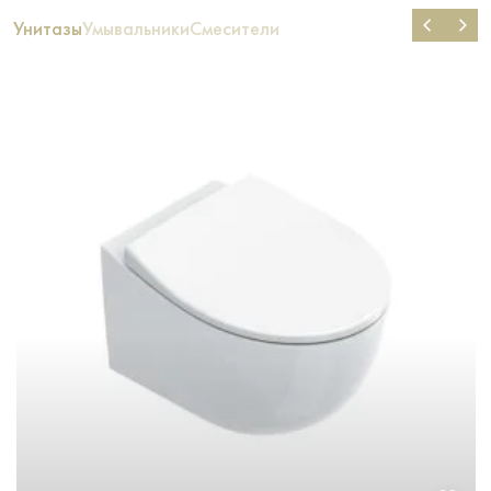
Унитазы
Умывальники
Смесители