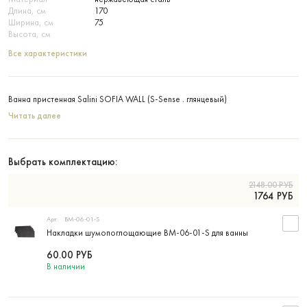
Длина, см
170
Ширина, см
75
Высота, см
Все характеристики
Ванна пристенная Salini SOFIA WALL (S-Sense . глянцевый)
Читать далее
Выбрать комплектацию:
2148.00
РУБ
1764
РУБ
Арт:
BM-06-01-S
Накладки шумопоглощающие BM-06-01-S для ванны
60.00
РУБ
В наличии