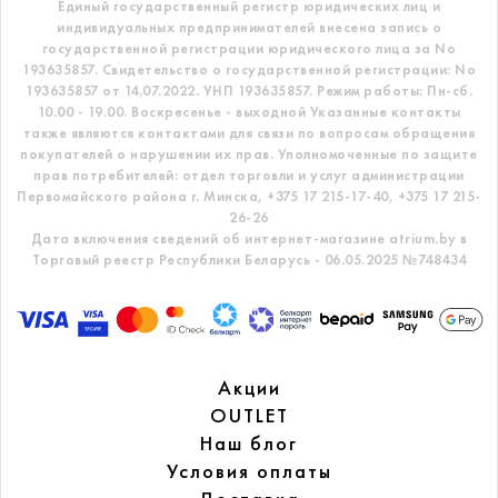
Единый государственный регистр
юридических лиц и
индивидуальных предпринимателей внесена запись о
государственной регистрации юридического лица за No
193635857.
Свидетельство о государственной регистрации: No
193635857 от 14.07.2022. УНП 193635857.
Режим работы: Пн-сб.
10.00 - 19.00. Воскресенье - выходной
Указанные контакты
также являются контактами для связи по вопросам обращения
покупателей о нарушении их прав.
Уполномоченные по защите
прав потребителей: отдел торговли и услуг администрации
Первомайского района г. Минска,
+375 17 215-17-40, +375 17 215-
26-26
Дата включения сведений об интернет-магазине atrium.by в
Торговый реестр Республики Беларусь - 06.05.2025 №748434
Акции
OUTLET
Наш блог
Условия оплаты