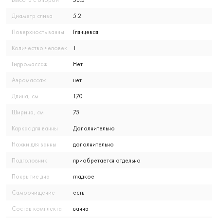
Диаметр слива
5.2
Поверхность ванны
Глянцевая
Количество человек
1
Гидромассаж
Нет
Аэромассаж
нет
Длина, см
170
Ширина, см
75
Каркас для ванны
Дополнительно
Ножки для ванны
дополнительно
Подголовник
приобретается отдельно
Покрытие дна
гладкое
Самоочищение
есть
Состав комплекта
ванна