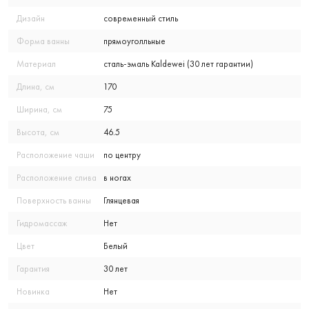
Дизайн
современный стиль
Форма ванны
прямоуголльные
Материал
сталь-эмаль Kaldewei (30 лет гарантии)
Длина, см
170
Ширина, см
75
Высота, см
46.5
Расположение чаши
по центру
Расположение слива
в ногах
Поверхность ванны
Глянцевая
Гидромассаж
Нет
Цвет
Белый
Гарантия
30 лет
Новинка
Нет