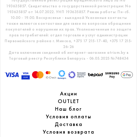
государственной регистрации юридического лица за No
193635857.
Свидетельство о государственной регистрации: No
193635857 от 14.07.2022. УНП 193635857.
Режим работы: Пн-сб.
10.00 - 19.00. Воскресенье - выходной
Указанные контакты
также являются контактами для связи по вопросам обращения
покупателей о нарушении их прав.
Уполномоченные по защите
прав потребителей: отдел торговли и услуг администрации
Первомайского района г. Минска,
+375 17 215-17-40, +375 17 215-
26-26
Дата включения сведений об интернет-магазине atrium.by в
Торговый реестр Республики Беларусь - 06.05.2025 №748434
Акции
OUTLET
Наш блог
Условия оплаты
Доставка
Условия возврата