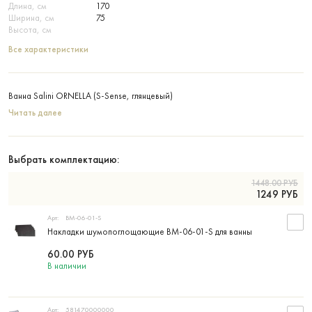
Длина, см
170
Ширина, см
75
Высота, см
Все характеристики
Ванна Salini ORNELLA (S-Sense, глянцевый)
Читать далее
Выбрать комплектацию:
1448.00
РУБ
1249
РУБ
Арт:
BM-06-01-S
Накладки шумопоглощающие BM-06-01-S для ванны
60.00
РУБ
В наличии
Арт:
581470000000