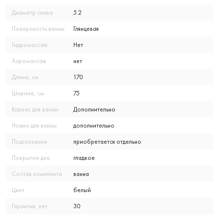
Диаметр слива
5.2
Поверхность ванны
Глянцевая
Гидромассаж
Нет
Аэромассаж
нет
Длина, см
170
Ширина, см
75
Каркас для ванны
Дополнительно
Ножки для ванны
дополнительно
Подголовник
приобретается отдельно
Покрытие дна
гладкое
Состав комплекта
ванна
Цвет
белый
Гарантия, лет
30