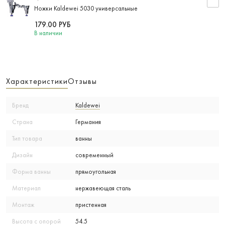
Ножки Kaldewei 5030 универсальные
179.00
РУБ
В наличии
Характеристики
Отзывы
Бренд
Kaldewei
Страна
Германия
Тип товара
ванны
Дизайн
современный
Форма ванны
прямоугольная
Материал
нержавеющая сталь
Монтаж
пристенная
Высота с опорой
54.5