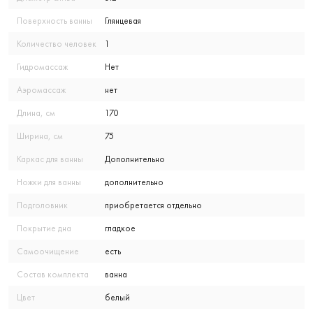
Поверхность ванны
Глянцевая
Количество человек
1
Гидромассаж
Нет
Аэромассаж
нет
Длина, см
170
Ширина, см
75
Каркас для ванны
Дополнительно
Ножки для ванны
дополнительно
Подголовник
приобретается отдельно
Покрытие дна
гладкое
Самоочищение
есть
Состав комплекта
ванна
Цвет
белый