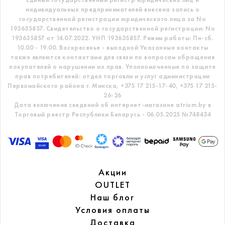
индивидуальных предпринимателей внесена запись о
государственной регистрации юридического лица за No
193635857.
Свидетельство о государственной регистрации: No
193635857 от 14.07.2022. УНП 193635857.
Режим работы: Пн-сб.
10.00 - 19.00. Воскресенье - выходной
Указанные контакты
также являются контактами для связи по вопросам обращения
покупателей о нарушении их прав.
Уполномоченные по защите
прав потребителей: отдел торговли и услуг администрации
Первомайского района г. Минска,
+375 17 215-17-40, +375 17 215-
26-26
Дата включения сведений об интернет-магазине atrium.by в
Торговый реестр Республики Беларусь - 06.05.2025 №748434
Акции
OUTLET
Наш блог
Условия оплаты
Доставка