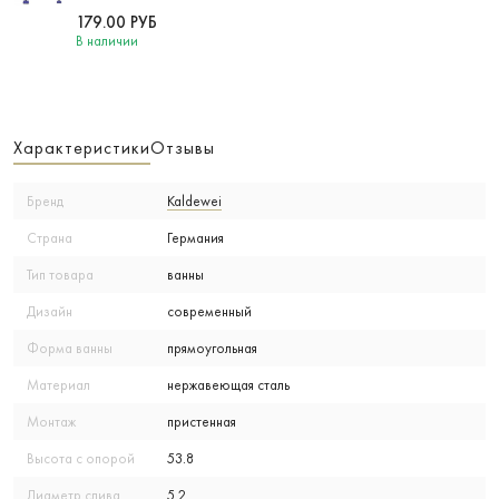
179.00
РУБ
В наличии
Характеристики
Отзывы
Бренд
Kaldewei
Страна
Германия
Тип товара
ванны
Дизайн
современный
Форма ванны
прямоугольная
Материал
нержавеющая сталь
Монтаж
пристенная
Высота с опорой
53.8
Диаметр слива
5.2