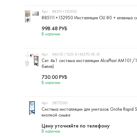
Арт:
885111+152950
885111+152950 Инсталляция OLI 80 + клавиша 
998.48
РУБ
В наличии
Арт:
AM101/1120-4:1M570-VE-01
Сет 4в1 система инсталляции AlcaPlast AM10
белая)
730.00
РУБ
В наличии
Арт:
38772001
Система инсталляции для унитазов Grohe Rapid 
кнопкой смыва
Цену уточняйте по телефону
В наличии