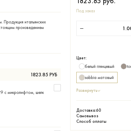
1823.85
руб.
Под заказ
м. Продукция итальянских
астоящим произведением
Цвет:
белый глянцевый
to
1823.85
РУБ
sabbia матовый
Развернуть
29 с микролифтом, шелк
Доставка:
60
Самовывоз
Способ оплаты