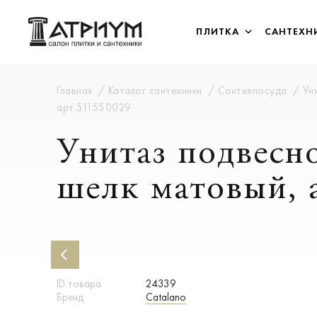
ПЛИТКА
САНТЕХН
Главная
Каталог сантехники
Сантехпосуда
Ун
арт.511550029
Унитаз подвесно
шелк матовый, 
ID товара
24339
Бренд
Catalano