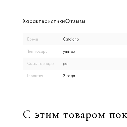
Характеристики
Отзывы
Бренд
Catalano
Тип товара
унитаз
Смыв торнадо
да
Гарантия
2 года
С этим товаром по