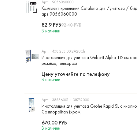
Арт:
9056060000
Комплект креплений Catalano для /унитаза / би
арт.9056060000
82.9
РУБ
92.40
РУБ
В наличии
Арт:
458.233.00.2A20Ch
Инсталляция для унитаза Geberit Alpha 112см с к
режима, глян.хром
Цену уточняйте по телефону
В наличии
Арт:
38536001 + 38732000
Инсталляция для унитаза Grohe Rapid SL с кнопк
Cosmopolitan (хром)
670.00
РУБ
В наличии