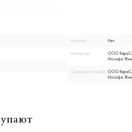
Новинка
Нет
Импортер
ООО КераСмар
Иосифа Жино
Сервисная служба
ООО КераСмар
Иосифа Жино
купают