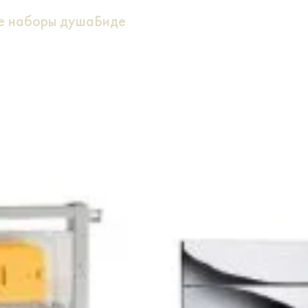
ие наборы душа
Биде