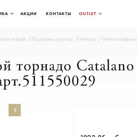
ИКА
АКЦИИ
КОНТАКТЫ
OUTLET
итазы и биде
Подвесные унитазы
Унитазы
Унитаз подвесно
й торнадо Catalano 
арт.511550029