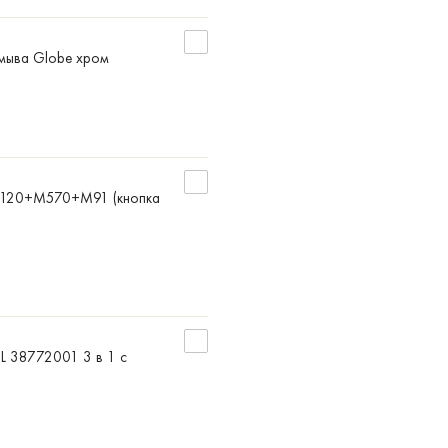
смыва Globe хром
1/1120+M570+M91 (кнопка
SL 38772001 3 в 1 с