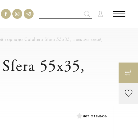
й торнадо Catalano Sfera 55x35, шелк матовый,
Sfera 55x35,
нет отзывов