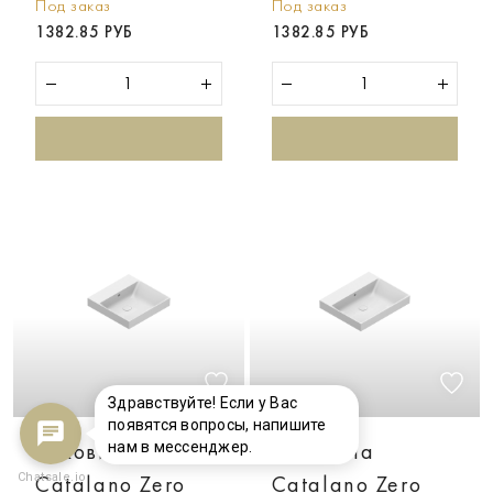
Под заказ
Под заказ
1382.85 РУБ
1382.85 РУБ
Здравствуйте! Если у Вас
появятся вопросы, напишите
Раковина
Раковина
нам в мессенджер.
Chatsale.io
Catalano Zero
Catalano Zero