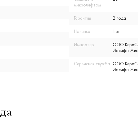
микролифтом
Гарантия
2 года
Новинка
Нет
Импортер
ООО КераСмар
Иосифа Жино
Сервисная служба
ООО КераСмар
Иосифа Жино
да