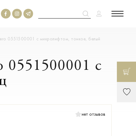
Zero 0551500001 с микролифтом, тонкое, белый
o 0551500001 с
ц
нет отзывов