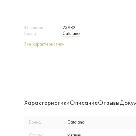
ID товара
23982
Бренд
Catalano
Все характеристики
Характеристики
Описание
Отзывы
Доку
Бренд
Catalano
Страна
Италия