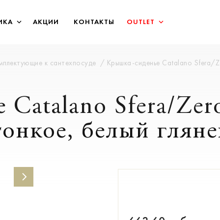
ИКА
АКЦИИ
КОНТАКТЫ
OUTLET
мплектующие к сантехпосуде
Крышка-сиденье Catalano Sfera/
Catalano Sfera/Zer
онкое, белый гляне