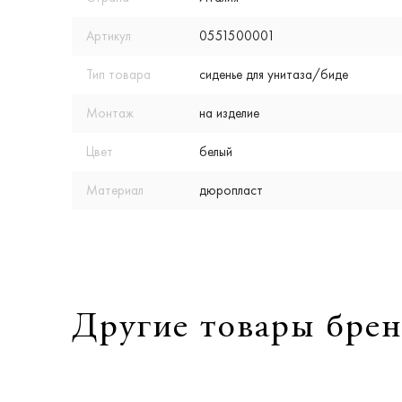
Артикул
0551500001
Тип товара
сиденье для унитаза/биде
Монтаж
на изделие
Цвет
белый
Материал
дюропласт
Другие товары брен