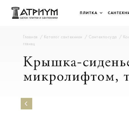
ПЛИТКА
САНТЕХН
Главная
Каталог сантехники
Сантехпосуда
Ко
глянец
Крышка-сиденье 
микролифтом, т