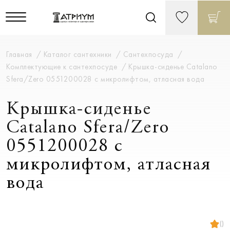
Главная
Каталог сантехники
Сантехпосуда
Комплектующие к сантехпосуде
Крышка-сиденье Catalano
Sfera/Zero 0551200028 с микролифтом, атласная вода
Крышка-сиденье
Catalano Sfera/Zero
0551200028 с
микролифтом, атласная
вода
()