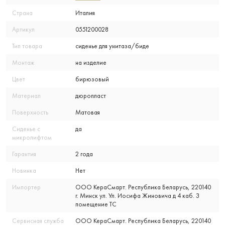
Страна
Италия
Артикул
0551200028
Тип товара
сиденье для унитаза/биде
Монтаж
на изделие
Цвет
бирюзовый
Материал
дюропласт
Поверхность
Матовая
Сиденье с
да
микролифтом
Гарантия
2 года
Новинка
Нет
Импортер
ООО КераСмарт. Республика Беларусь, 220140
г. Минск ул. Ул. Иосифа Жиновича д 4 каб. 3
помещение ТС
Сервисная служба
ООО КераСмарт. Республика Беларусь, 220140