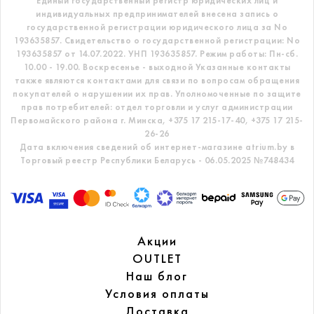
Единый государственный регистр
юридических лиц и
индивидуальных предпринимателей внесена запись о
государственной регистрации юридического лица за No
193635857.
Свидетельство о государственной регистрации: No
193635857 от 14.07.2022. УНП 193635857.
Режим работы: Пн-сб.
10.00 - 19.00. Воскресенье - выходной
Указанные контакты
также являются контактами для связи по вопросам обращения
покупателей о нарушении их прав.
Уполномоченные по защите
прав потребителей: отдел торговли и услуг администрации
Первомайского района г. Минска,
+375 17 215-17-40, +375 17 215-
26-26
Дата включения сведений об интернет-магазине atrium.by в
Торговый реестр Республики Беларусь - 06.05.2025 №748434
Акции
OUTLET
Наш блог
Условия оплаты
Доставка