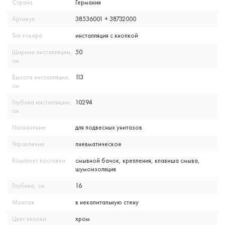
Страна
Германия
Артикул
38536001 + 38732000
Тип товара
инсталляция с кнопкой
Ширина инсталляции,
50
см
Высота инсталляции,
113
см
Глубина инсталляции,
10294
см
Назначение
для подвесных унитазов
Управление
пневматическое
Комплект поставки
смывной бачок, крепления, клавиша смыва,
шумоизоляция
Глубина, см
16
Монтаж
в некапитальную стену
Цвет кнопки
хром