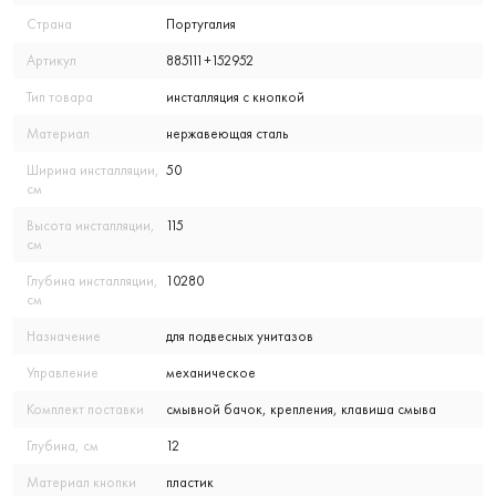
Страна
Португалия
Артикул
885111+152952
Тип товара
инсталляция с кнопкой
Материал
нержавеющая сталь
Ширина инсталляции,
50
см
Высота инсталляции,
115
см
Глубина инсталляции,
10280
см
Назначение
для подвесных унитазов
Управление
механическое
Комплект поставки
смывной бачок, крепления, клавиша смыва
Глубина, см
12
Материал кнопки
пластик