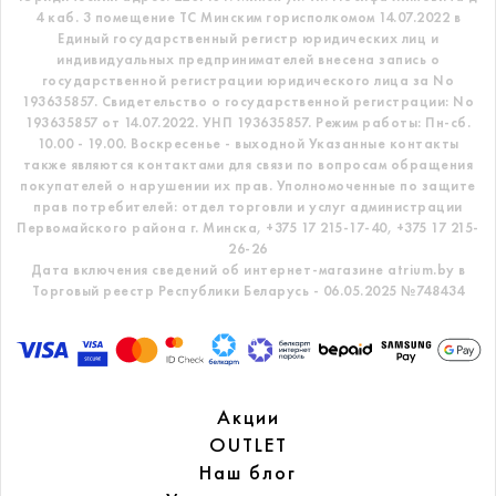
4 каб. 3 помещение ТС
Минским горисполкомом 14.07.2022 в
Единый государственный регистр
юридических лиц и
индивидуальных предпринимателей внесена запись о
государственной регистрации юридического лица за No
193635857.
Свидетельство о государственной регистрации: No
193635857 от 14.07.2022. УНП 193635857.
Режим работы: Пн-сб.
10.00 - 19.00. Воскресенье - выходной
Указанные контакты
также являются контактами для связи по вопросам обращения
покупателей о нарушении их прав.
Уполномоченные по защите
прав потребителей: отдел торговли и услуг администрации
Первомайского района г. Минска,
+375 17 215-17-40, +375 17 215-
26-26
Дата включения сведений об интернет-магазине atrium.by в
Торговый реестр Республики Беларусь - 06.05.2025 №748434
Акции
OUTLET
Наш блог