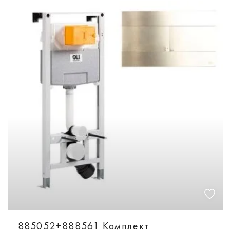
885052+888561 Комплект