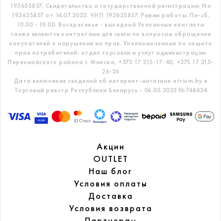
193635857.
Свидетельство о государственной регистрации: No
193635857 от 14.07.2022. УНП 193635857.
Режим работы: Пн-сб.
10.00 - 19.00. Воскресенье - выходной
Указанные контакты
также являются контактами для связи по вопросам обращения
покупателей о нарушении их прав.
Уполномоченные по защите
прав потребителей: отдел торговли и услуг администрации
Первомайского района г. Минска,
+375 17 215-17-40, +375 17 215-
26-26
Дата включения сведений об интернет-магазине atrium.by в
Торговый реестр Республики Беларусь - 06.05.2025 №748434
Акции
OUTLET
Наш блог
Условия оплаты
Доставка
Условия возврата
Партнерам