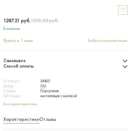
1287.21
руб.
1576.30
руб.
В наличии
Купить в 1 клик
Выбрать комплектацию
Самовывоз
Способ оплаты
ID товара
24425
Бренд
OLI
Страна
Португалия
Тип товара
инсталляция с кнопкой
Все характеристики
Характеристики
Отзывы