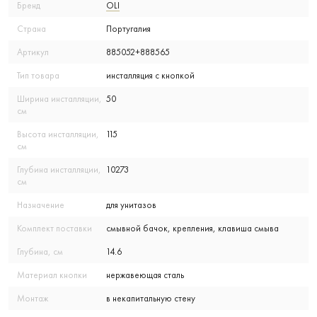
Бренд
OLI
Страна
Португалия
Артикул
885052+888565
Тип товара
инсталляция с кнопкой
Ширина инсталляции,
50
см
Высота инсталляции,
115
см
Глубина инсталляции,
10273
см
Назначение
для унитазов
Комплект поставки
смывной бачок, крепления, клавиша смыва
Глубина, см
14.6
Материал кнопки
нержавеющая сталь
Монтаж
в некапитальную стену