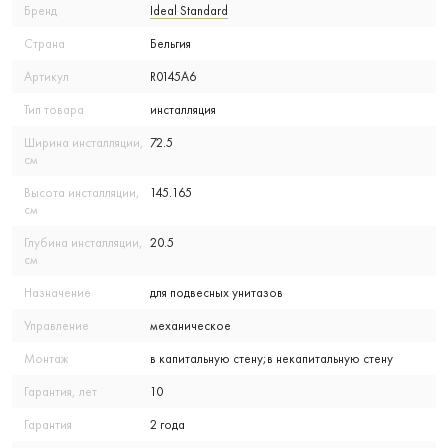
Бренд
Ideal Standard
Страна
Бельгия
Артикул
R0145A6
Тип товара
инсталляция
Ширина инсталляции,
72.5
см
Высота инсталляции,
145.165
см
Глубина инсталляции,
20.5
см
Назначение
для подвесных унитазов
Управление
механическое
Монтаж
в капитальную стену;в некапитальную стену
Гарантия, лет
10
Гарантия
2 года