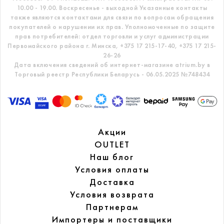
10.00 - 19.00. Воскресенье - выходной
Указанные контакты
также являются контактами для связи по вопросам обращения
покупателей о нарушении их прав.
Уполномоченные по защите
прав потребителей: отдел торговли и услуг администрации
Первомайского района г. Минска,
+375 17 215-17-40, +375 17 215-
26-26
Дата включения сведений об интернет-магазине atrium.by в
Торговый реестр Республики Беларусь - 06.05.2025 №748434
Акции
OUTLET
Наш блог
Условия оплаты
Доставка
Условия возврата
Партнерам
Импортеры и поставщики