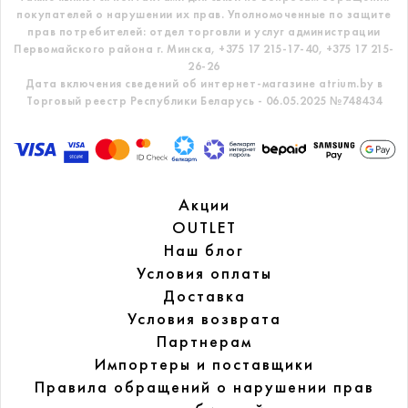
покупателей о нарушении их прав.
Уполномоченные по защите
прав потребителей: отдел торговли и услуг администрации
Первомайского района г. Минска,
+375 17 215-17-40, +375 17 215-
26-26
Дата включения сведений об интернет-магазине atrium.by в
Торговый реестр Республики Беларусь - 06.05.2025 №748434
Акции
OUTLET
Наш блог
Условия оплаты
Доставка
Условия возврата
Партнерам
Импортеры и поставщики
Правила обращений
о нарушении прав