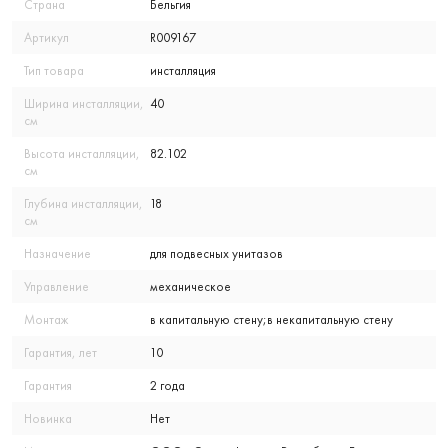
Страна
Бельгия
Артикул
R009167
Тип товара
инсталляция
Ширина инсталляции,
40
см
Высота инсталляции,
82.102
см
Глубина инсталляции,
18
см
Назначение
для подвесных унитазов
Управление
механическое
Монтаж
в капитальную стену;в некапитальную стену
Гарантия, лет
10
Гарантия
2 года
Новинка
Нет