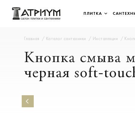
ПЛИТКА
САНТЕХН
Главная
Каталог сантехники
Инсталляции
Кноп
Кнопка смыва м
черная soft-touc