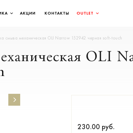
ИКА
АКЦИИ
КОНТАКТЫ
OUTLET
ка смыва механическая OLI Narrow 152942 черная soft-touch
еханическая OLI N
h
230.00
руб.