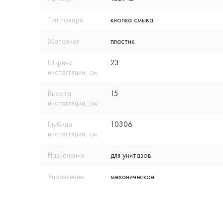
Тип товара
кнопка смыва
Материал
пластик
Ширина
23
инсталляции, см
Высота
15
инсталляции, см
Глубина
10306
инсталляции, см
Назначение
для унитазов
Управление
механическое