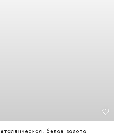
еталлическая, белое золото
88505