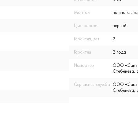
Монтаж
на инсталля
Цвет кнопки
черный
Гарантия, лет
2
Гарантия
2 года
Импортер
ООО «Сантех
Стебенева, д
Сервисная служба
ООО «Сантех
Стебенева, д