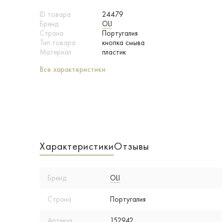
ID товара
24479
Бренд
OLI
Страна
Португалия
Тип товара
кнопка смыва
Материал
пластик
Все характеристики
Характеристики
Отзывы
Бренд
OLI
Страна
Португалия
Артикул
152942