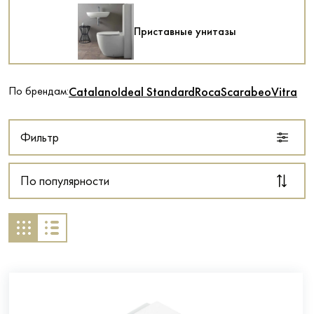
Приставные унитазы
По брендам:
Catalano
Ideal Standard
Roca
Scarabeo
Vitra
Фильтр
По популярности