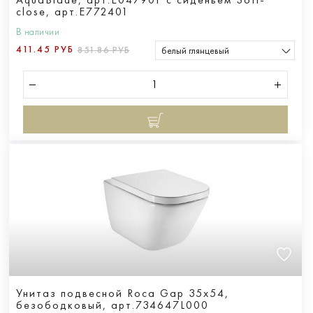
close, арт.E772401
В наличии
411.45 РУБ
851.86 РУБ
белый глянцевый
Унитаз подвесной Roca Gap 35x54,
безободковый, арт.734647L000