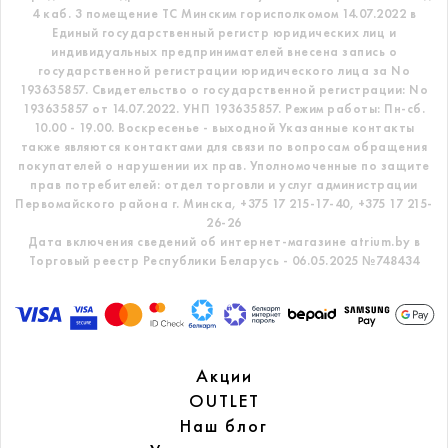
4 каб. 3 помещение ТС
Минским горисполкомом 14.07.2022 в
Единый государственный регистр
юридических лиц и
индивидуальных предпринимателей внесена запись о
государственной регистрации юридического лица за No
193635857.
Свидетельство о государственной регистрации: No
193635857 от 14.07.2022. УНП 193635857.
Режим работы: Пн-сб.
10.00 - 19.00. Воскресенье - выходной
Указанные контакты
также являются контактами для связи по вопросам обращения
покупателей о нарушении их прав.
Уполномоченные по защите
прав потребителей: отдел торговли и услуг администрации
Первомайского района г. Минска,
+375 17 215-17-40, +375 17 215-
26-26
Дата включения сведений об интернет-магазине atrium.by в
Торговый реестр Республики Беларусь - 06.05.2025 №748434
Акции
OUTLET
Наш блог