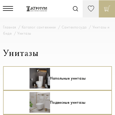
Главная
Каталог сантехники
Сантехпосуда
Унитазы и
биде
Унитазы
Унитазы
Напольные унитазы
Подвесные унитазы