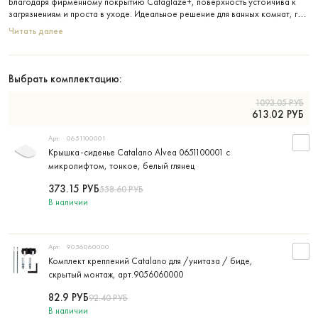
Благодаря фирменному покрытию Cataglaze+, поверхность устойчива к
загрязнениям и проста в уходе. Идеальное решение для ванных комнат, где
ценят эстетику и долговечность.
Читать далее
Выбрать комплектацию:
1093.05
РУБ
613.02
РУБ
Арт:
0651100001
Крышка-сиденье Catalano Alvea 0651100001 с
микролифтом, тонкое, белый глянец
373.15
РУБ
558.60
РУБ
В наличии
Арт:
9056060000
Комплект креплений Catalano для /унитаза / биде,
скрытый монтаж, арт.9056060000
82.9
РУБ
92.40
РУБ
В наличии