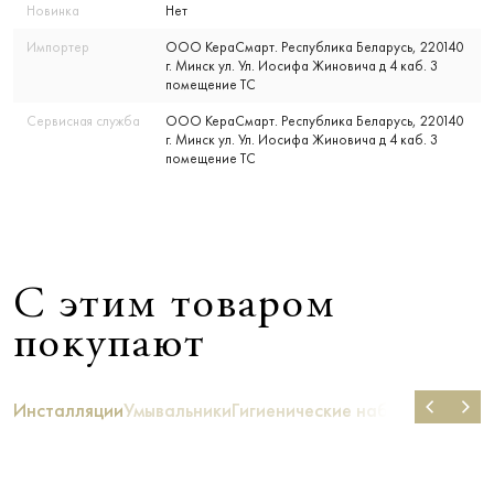
Новинка
Нет
Импортер
ООО КераСмарт. Республика Беларусь, 220140
г. Минск ул. Ул. Иосифа Жиновича д 4 каб. 3
помещение ТС
Сервисная служба
ООО КераСмарт. Республика Беларусь, 220140
г. Минск ул. Ул. Иосифа Жиновича д 4 каб. 3
помещение ТС
С этим товаром
покупают
Инсталляции
Умывальники
Гигиенические наборы душа
Би