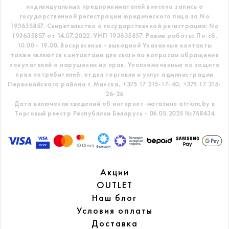
индивидуальных предпринимателей внесена запись о
государственной регистрации юридического лица за No
193635857.
Свидетельство о государственной регистрации: No
193635857 от 14.07.2022. УНП 193635857.
Режим работы: Пн-сб.
10.00 - 19.00. Воскресенье - выходной
Указанные контакты
также являются контактами для связи по вопросам обращения
покупателей о нарушении их прав.
Уполномоченные по защите
прав потребителей: отдел торговли и услуг администрации
Первомайского района г. Минска,
+375 17 215-17-40, +375 17 215-
26-26
Дата включения сведений об интернет-магазине atrium.by в
Торговый реестр Республики Беларусь - 06.05.2025 №748434
Акции
OUTLET
Наш блог
Условия оплаты
Доставка