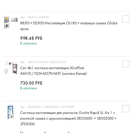
Арт:
885111+152950
885111+152950 Инсталляция OLI 80 + клавиша смыва Globe
хром
998.48
РУБ
В наличии
Арт:
AM101/1120-4:1M570-VE-01
Сет 4в1 система инсталляции AlcaPlast
AM101/1120+M570+M91 (кнопка белая)
730.00
РУБ
В наличии
Арт:
38536001 + 38505000 + 37131000
Система инсталляции для унитазов Grohe Rapid SL 4 в 1 с
кнопкой смыва с шумоизоляцией 38536001 + 38505000 +
37131000