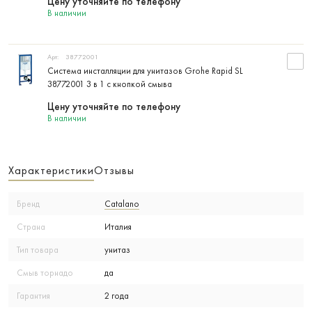
Цену уточняйте по телефону
В наличии
Арт:
38772001
Система инсталляции для унитазов Grohe Rapid SL
38772001 3 в 1 с кнопкой смыва
Цену уточняйте по телефону
В наличии
Характеристики
Отзывы
Бренд
Catalano
Страна
Италия
Тип товара
унитаз
Смыв торнадо
да
Гарантия
2 года