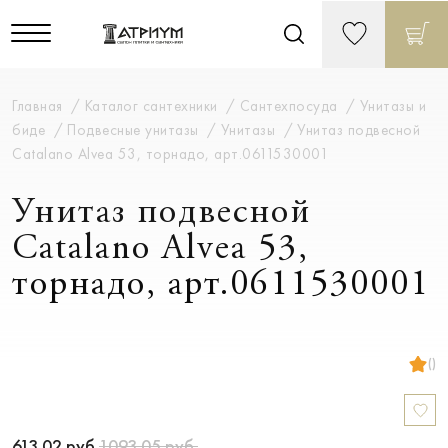
Главная
Каталог сантехники
Сантехпосуда
Унитазы и
биде
Подвесные унитазы
Унитазы
Унитаз подвесной
Catalano Alvea 53, торнадо, арт.0611530001
Унитаз подвесной
Catalano Alvea 53,
торнадо, арт.0611530001
()
613.02
руб.
1093.05
руб.