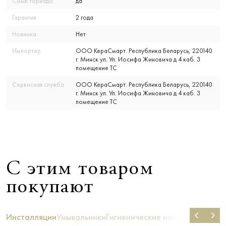
Смыв торнадо
да
Гарантия
2 года
Новинка
Нет
Импортер
ООО КераСмарт. Республика Беларусь, 220140
г. Минск ул. Ул. Иосифа Жиновича д 4 каб. 3
помещение ТС
Сервисная служба
ООО КераСмарт. Республика Беларусь, 220140
г. Минск ул. Ул. Иосифа Жиновича д 4 каб. 3
помещение ТС
С этим товаром
покупают
Инсталляции
Умывальники
Гигиенические наборы душа
Би