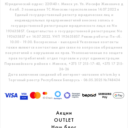
Юридический адрес: 220140 г. Минск ул. Ул. Иосифа Жиновича д
4 каб. 3 помещение ТС
Минским горисполкомом 14.07.2022 в
Единый государственный регистр
юридических лиц и
индивидуальных предпринимателей внесена запись о
государственной регистрации юридического лица за No
193635857.
Свидетельство о государственной регистрации: No
193635857 от 14.07.2022. УНП 193635857.
Режим работы: Пн-сб.
10.00 - 19.00. Воскресенье - выходной
Указанные контакты
также являются контактами для связи по вопросам обращения
покупателей о нарушении их прав.
Уполномоченные по защите
прав потребителей: отдел торговли и услуг администрации
Первомайского района г. Минска,
+375 17 215-17-40, +375 17 215-
26-26
Дата включения сведений об интернет-магазине atrium.by в
Торговый реестр Республики Беларусь - 06.05.2025 №748434
Акции
OUTLET
Наш блог