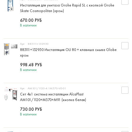
Инсталляция для унитаза Grohe Rapid SL с кнопкой Grohe
Skate Cosmopolitan (хром)
670.00
РУБ
В наличии
Арт:
885111+152950
885111+152950 Инсталляция OLI 80 + клавиша смыва Globe
хром
998.48
РУБ
В наличии
Арт:
AM101/1120-4:1M570-VE-01
Сет 4в1 система инсталляции AlcaPlast
AM101/1120+M570+M91 (кнопка белая)
730.00
РУБ
В наличии