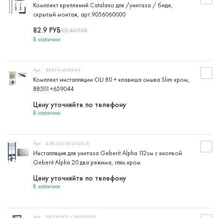
Комплект креплений Catalano для /унитаза / биде,
скрытый монтаж, арт.9056060000
82.9
РУБ
92.40
РУБ
В наличии
Арт:
885111+659044
Комплект инсталляции OLI 80 + клавиша смыва Slim хром,
885111+659044
Цену уточняйте по телефону
В наличии
Арт:
458.233.00.2A20Ch
Инсталляция для унитаза Geberit Alpha 112см с кнопкой
Geberit Alpha 20 два режима, глян.хром
Цену уточняйте по телефону
В наличии
Арт:
38536001 + 38732000