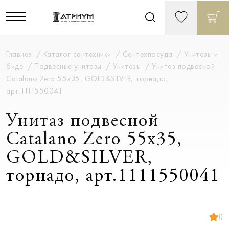
Главная
Каталог сантехники
Сантехпосуда
Унитазы и
биде
Подвесные унитазы
Унитазы
Унитаз подвесной
Catalano Zero 55х35, GOLD&SILVER, торнадо,
арт.1111550041
Унитаз подвесной
Catalano Zero 55х35,
GOLD&SILVER,
торнадо, арт.1111550041
()