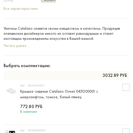
Бренд
Catalano
Все характеристики
Унитазы Catalano славятся своим изяществом и качеством. Продукция
итальянских дизайнеров никого не оставит равнодушным и станет
настоящим произведением искусства в Вашей ванной.
Читать далее
Выбрать комплектацию:
3032.89
РУБ
Арт:
0451200001
Крышка-сиденье Catalano Green 0451200001 с
микролифтом, тонкое, белый глянец
772.80
РУБ
В наличии
Арт:
9056060000