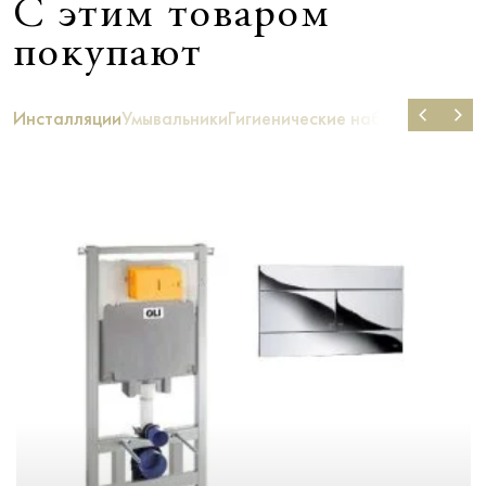
С этим товаром
покупают
Инсталляции
Умывальники
Гигиенические наборы душа
Би