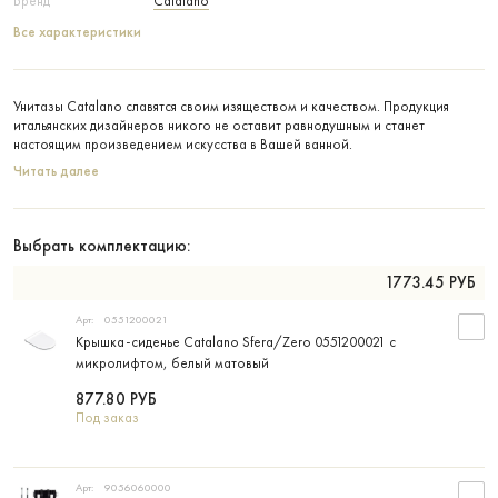
Бренд
Catalano
Все характеристики
Унитазы Catalano славятся своим изяществом и качеством. Продукция
итальянских дизайнеров никого не оставит равнодушным и станет
настоящим произведением искусства в Вашей ванной.
Читать далее
Выбрать комплектацию:
1773.45
РУБ
Арт:
0551200021
Крышка-сиденье Catalano Sfera/Zero 0551200021 с
микролифтом, белый матовый
877.80
РУБ
Под заказ
Арт:
9056060000