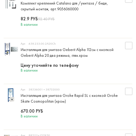
Комплект креплений Catalano для /унитаза / биде,
скрытый монтаж, арт.9056060000
82.9
РУБ
92.40
РУБ
В наличии
Арт:
458.233.00.2A20Ch
Инсталляция для унитаза Geberit Alpha 112см с кнопкой
Geberit Alpha 20 два режима, глян.хром
Цену уточняйте по телефону
В наличии
Арт:
38536001 + 38732000
Инсталляция для унитаза Grohe Rapid SL с кнопкой Grohe
Skate Cosmopolitan (хром)
670.00
РУБ
В наличии
Арт:
885111+152950