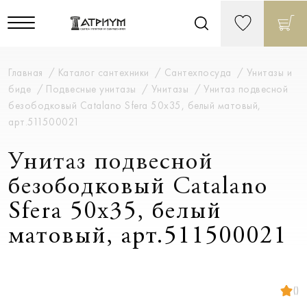
Главная
Каталог сантехники
Сантехпосуда
Унитазы и
биде
Подвесные унитазы
Унитазы
Унитаз подвесной
безободковый Catalano Sfera 50x35, белый матовый,
арт.511500021
Унитаз подвесной
безободковый Catalano
Sfera 50x35, белый
матовый, арт.511500021
()