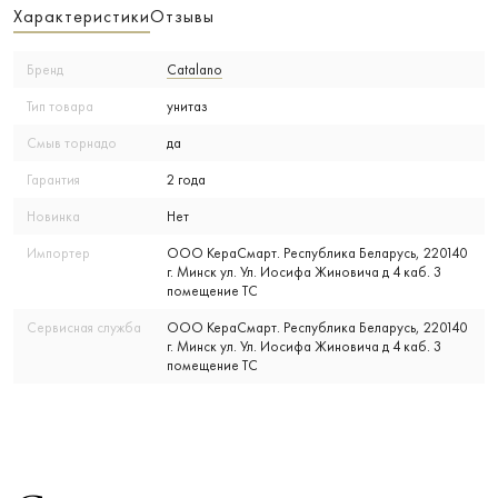
Характеристики
Отзывы
Бренд
Catalano
Тип товара
унитаз
Смыв торнадо
да
Гарантия
2 года
Новинка
Нет
Импортер
ООО КераСмарт. Республика Беларусь, 220140
г. Минск ул. Ул. Иосифа Жиновича д 4 каб. 3
помещение ТС
Сервисная служба
ООО КераСмарт. Республика Беларусь, 220140
г. Минск ул. Ул. Иосифа Жиновича д 4 каб. 3
помещение ТС