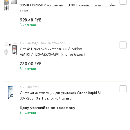
885111+152950 Инсталляция OLI 80 + клавиша смыва Globe
хром
998.48
РУБ
В наличии
Арт:
AM101/1120-4:1M570-VE-01
Сет 4в1 система инсталляции AlcaPlast
AM101/1120+M570+M91 (кнопка белая)
730.00
РУБ
В наличии
Арт:
38772001
Система инсталляции для унитазов Grohe Rapid SL
38772001 3 в 1 с кнопкой смыва
Цену уточняйте по телефону
В наличии