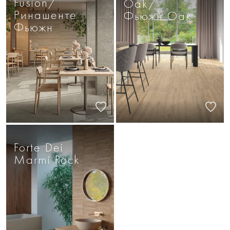
Fusion/
Oak/
Ринашенте
Фьюжн Оак
Фьюжн
Forte Dei
Marmi Rock