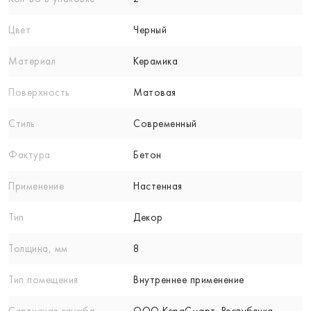
Цвет
Черный
Материал
Керамика
Поверхность
Матовая
Стиль
Современный
Фактура
Бетон
Применение
Настенная
Тип
Декор
Толщина, мм
8
Тип помещения
Внутреннее применение
Сервисная служба
ООО КераСмарт. Республика