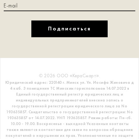
Подписаться
© 2026 ООО «КераСмарт».
Юридический адрес: 220140 г. Минск ул. Ул. Иосифа Жиновича д
4 каб. 3 помещение ТС
Минским горисполкомом 14.07.2022 в
Единый государственный регистр
юридических лиц и
индивидуальных предпринимателей внесена запись о
государственной регистрации юридического лица за No
193635857.
Свидетельство о государственной регистрации: No
193635857 от 14.07.2022. УНП 193635857.
Режим работы: Пн-сб.
10.00 - 19.00. Воскресенье - выходной
Указанные контакты
также являются контактами для связи по вопросам обращения
покупателей о нарушении их прав.
Уполномоченные по защите