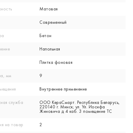
хность
Матовая
Современный
ра
Бетон
нение
Напольная
Плитка фоновая
а, мм
9
мещения
Внутреннее применение
ная служба
ООО КераСмарт. Республика Беларусь,
220140 г. Минск; ул. Ул. Иосифа
Жиновича д 4 каб. 3 помещение ТС
ия на товар
2