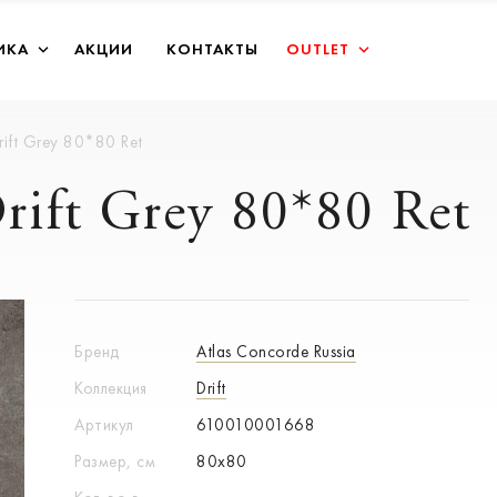
ИКА
АКЦИИ
КОНТАКТЫ
OUTLET
ift Grey 80*80 Ret
ift Grey 80*80 Ret
Бренд
Atlas Concorde Russia
Коллекция
Drift
Артикул
610010001668
Размер, см
80x80