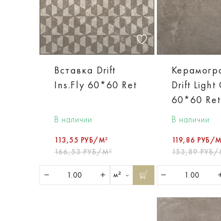
Вставка Drift
Керамогр
Ins.Fly 60*60 Ret
Drift Light
60*60 Ret
В наличии
В наличии
113,55 РУБ/М²
119,86 РУБ/М
166,53 РУБ/М²
153,89 РУБ/
м²