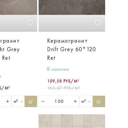
гранит
Керамогранит
ght Grey
Drift Grey 60*120
 Ret
Ret
В наличии
и
109,58 РУБ/М²
УБ/М²
163,67 РУБ/М²
м²
м²