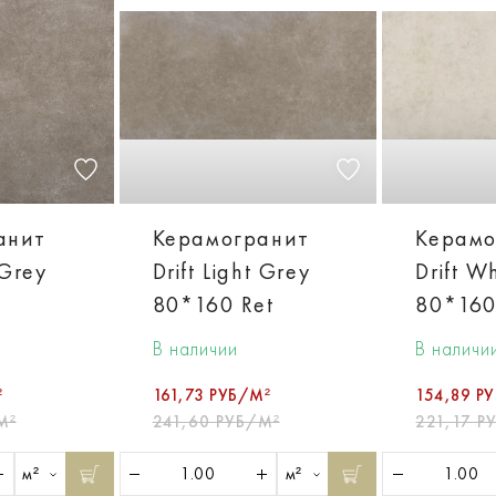
анит
Керамогранит
Керамо
 Grey
Drift Light Grey
Drift Wh
80*160 Ret
80*160
В наличии
В наличи
²
161,73 РУБ/М²
154,89 Р
М²
241,60 РУБ/М²
221,17 Р
м²
м²