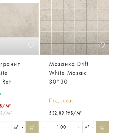
гранит
Мозаика Drift
ite
White Mosaic
 Ret
30*30
и
Под заказ
УБ/М²
УБ/М²
532,89 РУБ/М²
м²
м²