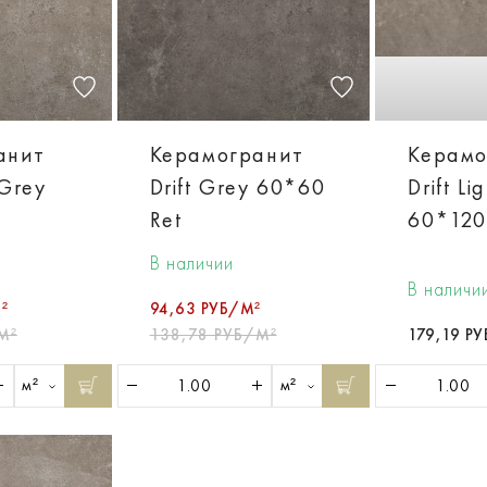
анит
Керамогранит
Керамо
 Grey
Drift Grey 60*60
Drift Li
Ret
60*120
В наличии
В наличи
²
94,63 РУБ/М²
М²
138,78 РУБ/М²
179,19 Р
м²
м²