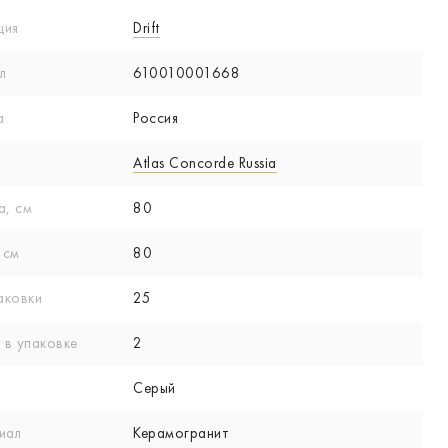
ция
Drift
л
610010001668
а
Россия
Atlas Concorde Russia
а, см
80
 см
80
аковки
25
 в упаковке
2
Серый
иал
Керамогранит