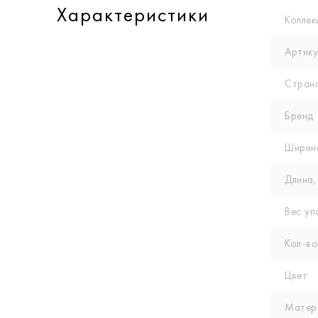
Характеристики
Коллек
Артику
Стран
Бренд
Ширин
Длина,
Вес уп
Кол-вo
Цвет
Матер