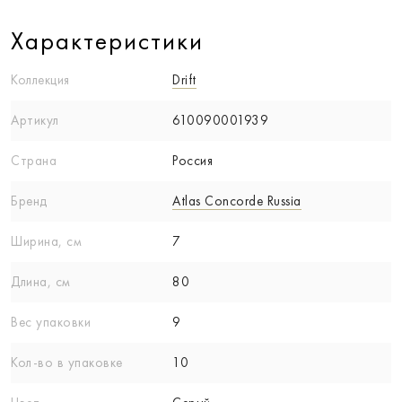
Характеристики
Коллекция
Drift
Артикул
610090001939
Страна
Россия
Бренд
Atlas Concorde Russia
Ширина, см
7
Длина, см
80
Вес упаковки
9
Кол-вo в упаковке
10