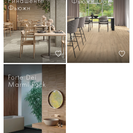
Ринашенте
Фьюжн Оак
Фьюжн
Forte Dei
Marmi Rock