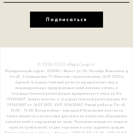
Подписаться
© 2026 ООО «КераСмарт».
Юридический адрес: 220140 г. Минск ул. Ул. Иосифа Жиновича д
4 каб. 3 помещение ТС
Минским горисполкомом 14.07.2022 в
Единый государственный регистр
юридических лиц и
индивидуальных предпринимателей внесена запись о
государственной регистрации юридического лица за No
193635857.
Свидетельство о государственной регистрации: No
193635857 от 14.07.2022. УНП 193635857.
Режим работы: Пн-сб.
10.00 - 19.00. Воскресенье - выходной
Указанные контакты
также являются контактами для связи по вопросам обращения
покупателей о нарушении их прав.
Уполномоченные по защите
прав потребителей: отдел торговли и услуг администрации
Первомайского района г. Минска,
+375 17 215-17-40, +375 17 215-