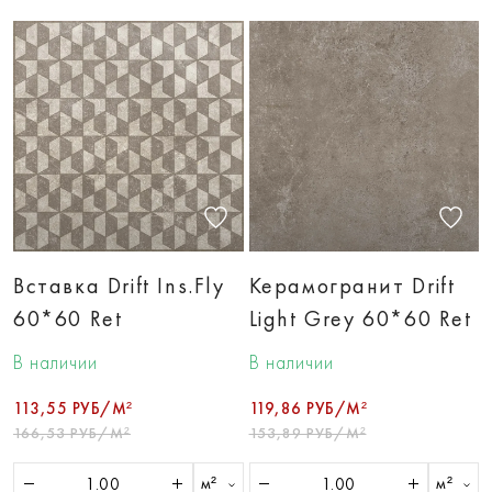
Вставка Drift Ins.Fly
Керамогранит Drift
60*60 Ret
Light Grey 60*60 Ret
В наличии
В наличии
113,55 РУБ/М²
119,86 РУБ/М²
166,53 РУБ/М²
153,89 РУБ/М²
м²
м²