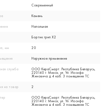
Современный
ра
Камень
нение
Напольная
Бортик грип X2
а, мм
20
мещения
Наружное применение
ная служба
ООО КераСмарт. Республика Беларусь,
220140 г. Минск; ул. Ул. Иосифа
Жиновича д 4 каб. 3 помещение ТС
ия на товар
2
тер
ООО КераСмарт. Республика Беларусь,
220140 г. Минск; ул. Ул. Иосифа
Жиновича д 4 каб. 3 помещение ТС