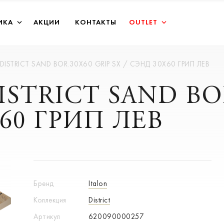
ИКА
АКЦИИ
КОНТАКТЫ
OUTLET
n DISTRICT SAND BOR.30X60 GRIP SX / СЭНД 30X60 ГРИП ЛЕВ
 DISTRICT SAND BO
X60 ГРИП ЛЕВ
Бренд
Italon
Коллекция
District
Артикул
620090000257