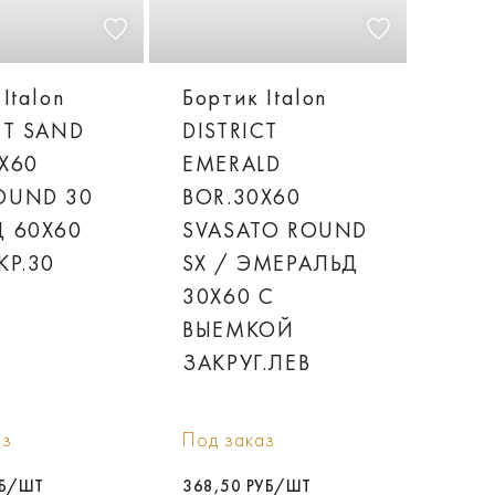
Italon
Бортик Italon
CT SAND
DISTRICT
X60
EMERALD
OUND 30
BOR.30X60
Д 60X60
SVASATO ROUND
КР.30
SX / ЭМЕРАЛЬД
30X60 С
ВЫЕМКОЙ
ЗАКРУГ.ЛЕВ
аз
Под заказ
УБ/ШТ
368,50 РУБ/ШТ