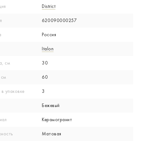
ция
District
л
620090000257
а
Россия
Italon
а, см
30
 см
60
 в упаковке
3
Бежевый
иал
Керамогранит
хность
Матовая