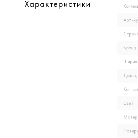
Характеристики
Коллек
Артику
Стран
Бренд
Ширин
Длина,
Кол-вo
Цвет
Матер
Повер