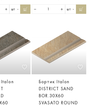
шт
шт
Italon
Бортик Italon
CT
DISTRICT SAND
LD
BOR.30X60
X60
SVASATO ROUND