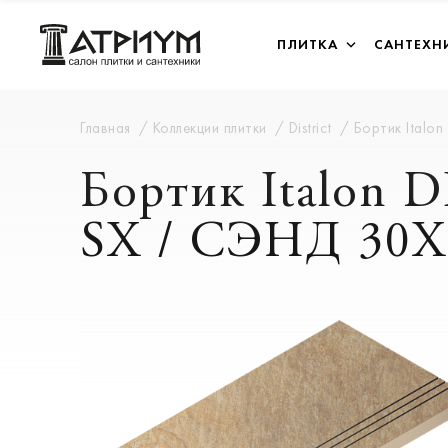
ПЛИТКА
САНТЕХН
Главная
Коллекции плитки
District
Бортик Italo
Бортик Italon
SX / СЭНД 30