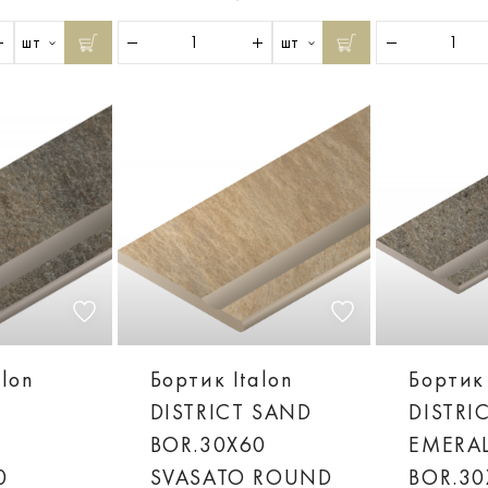
шт
шт
alon
Бортик Italon
Бортик 
DISTRICT SAND
DISTRI
BOR.30X60
EMERA
0
SVASATO ROUND
BOR.30