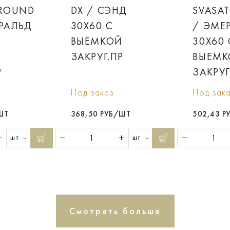
 ROUND
DX / СЭНД
SVASA
РАЛЬД
30X60 С
/ ЭМЕ
ВЫЕМКОЙ
30X60 
Й
ЗАКРУГ.ПР
ВЫЕМК
Р
ЗАКРУ
Под заказ
Под зак
ШТ
368,50 РУБ/ШТ
502,43 Р
шт
шт
Смотреть больше