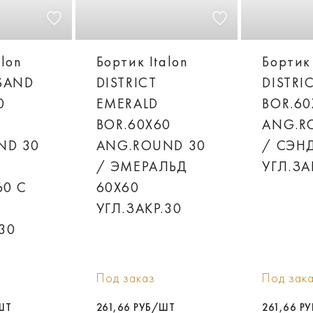
alon
Бортик Italon
Бортик 
 SAND
DISTRICT
DISTRI
0
EMERALD
BOR.60
BOR.60X60
ANG.R
ND 30
ANG.ROUND 30
/ СЭН
/ ЭМЕРАЛЬД
УГЛ.ЗА
60 С
60X60
Й
УГЛ.ЗАКР.30
.30
Под заказ
Под зак
ШТ
261,66 РУБ/ШТ
261,66 Р