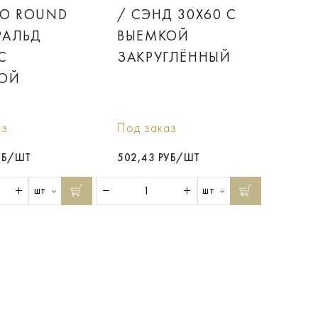
TO ROUND
/ СЭНД 30X60 С
РАЛЬД
ВЫЕМКОЙ
С
ЗАКРУГЛЁННЫЙ
ОЙ
Г
аз
Под заказ
УБ/ШТ
502,43 РУБ/ШТ
шт
шт