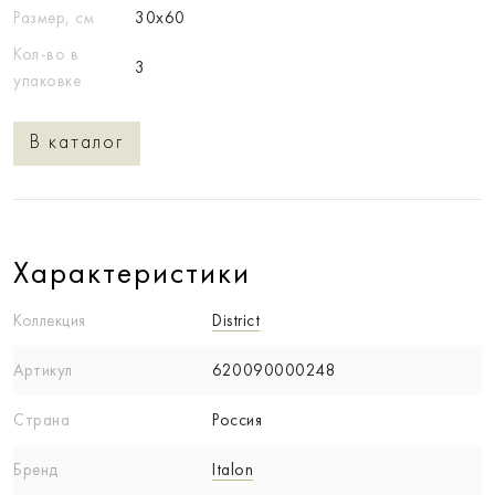
Размер, см
30x60
Кол-во в
3
упаковке
В каталог
Характеристики
Коллекция
District
Артикул
620090000248
Страна
Россия
Бренд
Italon