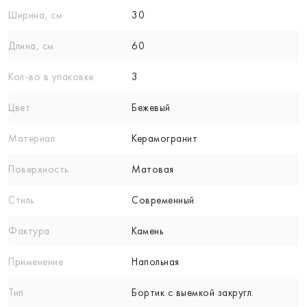
Ширина, см
30
Длина, см
60
Кол-вo в упаковке
3
Цвет
Бежевый
Материал
Керамогранит
Поверхность
Матовая
Стиль
Современный
Фактура
Камень
Применение
Напольная
Тип
Бортик с выемкой закругл.