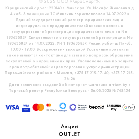
© 2026 ООО «КераСмарт».
Юридический адрес: 220140 г. Минск ул. Ул. Иосифа Жиновича д
4 каб. 3 помещение ТС
Минским горисполкомом 14.07.2022 в
Единый государственный регистр
юридических лиц и
индивидуальных предпринимателей внесена запись о
государственной регистрации юридического лица за No
193635857.
Свидетельство о государственной регистрации: No
193635857 от 14.07.2022. УНП 193635857.
Режим работы: Пн-сб.
10.00 - 19.00. Воскресенье - выходной
Указанные контакты
также являются контактами для связи по вопросам обращения
покупателей о нарушении их прав.
Уполномоченные по защите
прав потребителей: отдел торговли и услуг администрации
Первомайского района г. Минска,
+375 17 215-17-40, +375 17 215-
26-26
Дата включения сведений об интернет-магазине atrium.by в
Торговый реестр Республики Беларусь - 06.05.2025 №748434
Акции
OUTLET