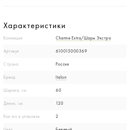
Характеристики
Коллекция
Charme Extra/Шарм Экстра
Артикул
610015000369
Страна
Россия
Бренд
Italon
Ширина, см
60
Длина, см
120
Кол-вo в упаковке
2
Цвет
Бежевый