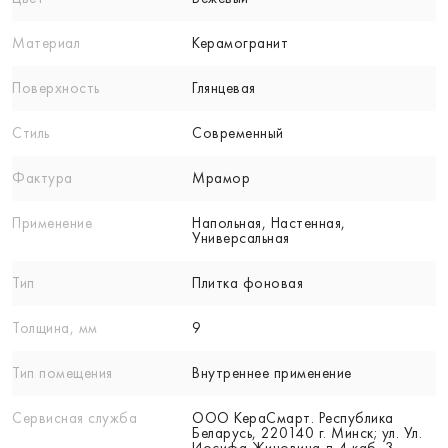
Материал
Керамогранит
Поверхность
Глянцевая
Стиль
Современный
Фактура
Мрамор
Применение
Напольная, Настенная,
Универсальная
Тип
Плитка фоновая
Толщина, мм
9
Тип помещения
Внутреннее применение
Сервисная служба
ООО КераСмарт. Республика
Беларусь, 220140 г. Минск; ул. Ул.
Иосифа Жиновича д 4 каб. 3