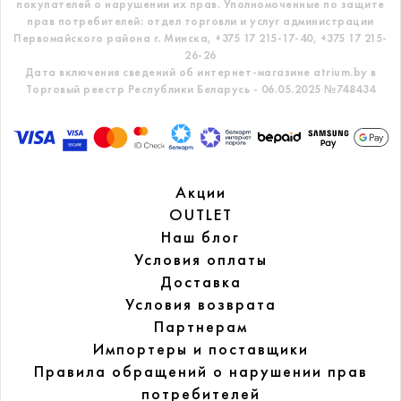
покупателей о нарушении их прав.
Уполномоченные по защите
прав потребителей: отдел торговли и услуг администрации
Первомайского района г. Минска,
+375 17 215-17-40, +375 17 215-
26-26
Дата включения сведений об интернет-магазине atrium.by в
Торговый реестр Республики Беларусь - 06.05.2025 №748434
Акции
OUTLET
Наш блог
Условия оплаты
Доставка
Условия возврата
Партнерам
Импортеры и поставщики
Правила обращений
о нарушении прав
потребителей