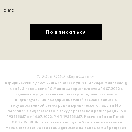
Подписаться
© 2026 ООО «КераСмарт».
Юридический адрес: 220140 г. Минск ул. Ул. Иосифа Жиновича д
4 каб. 3 помещение ТС
Минским горисполкомом 14.07.2022 в
Единый государственный регистр
юридических лиц и
индивидуальных предпринимателей внесена запись о
государственной регистрации юридического лица за No
193635857.
Свидетельство о государственной регистрации: No
193635857 от 14.07.2022. УНП 193635857.
Режим работы: Пн-сб.
10.00 - 19.00. Воскресенье - выходной
Указанные контакты
также являются контактами для связи по вопросам обращения