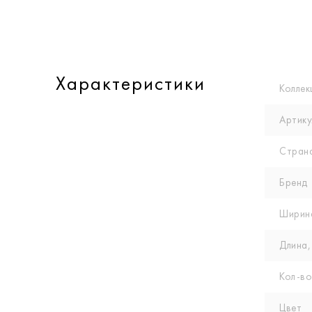
Характеристики
Коллек
Артику
Стран
Бренд
Ширин
Длина,
Кол-вo
Цвет