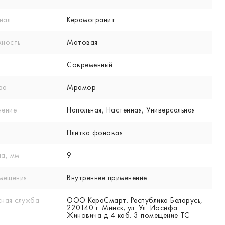
иал
Керамогранит
хность
Матовая
Современный
ра
Мрамор
нение
Напольная, Настенная, Универсальная
Плитка фоновая
а, мм
9
мещения
Внутреннее применение
ная служба
ООО КераСмарт. Республика Беларусь,
220140 г. Минск; ул. Ул. Иосифа
Жиновича д 4 каб. 3 помещение ТС