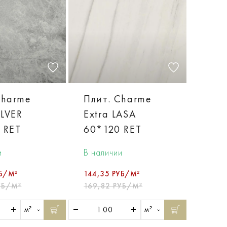
Charme
Плит. Charme
ILVER
Extra LASA
 RET
60*120 RET
и
В наличии
УБ/М²
144,35 РУБ/М²
УБ/М²
169,82 РУБ/М²
м²
м²