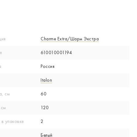
ция
Charme Extra/Шарм Экстра
л
610010001194
а
Россия
Italon
а, см
60
 см
120
 в упаковке
2
Белый