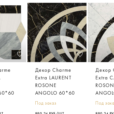
arme
Декор Charme
Декор 
A
Extra LAURENT
Extra 
ROSONE
ROSON
60*60
ANGOLO 60*60
ANGOL
Под заказ
Под зак
ШТ
890,24 РУБ/ШТ
890,24 Р