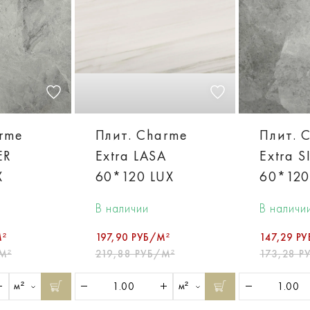
arme
Плит. Charme
Плит. 
ER
Extra LASA
Extra S
X
60*120 LUX
60*120
В наличии
В наличи
М²
197,90 РУБ/М²
147,29 Р
М²
219,88 РУБ/М²
173,28 Р
м²
м²