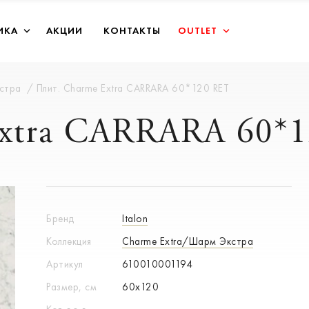
ИКА
АКЦИИ
КОНТАКТЫ
OUTLET
кстра
Плит. Charme Extra CARRARA 60*120 RET
Extra CARRARA 60*
Бренд
Italon
Коллекция
Charme Extra/Шарм Экстра
Артикул
610010001194
Размер, см
60x120