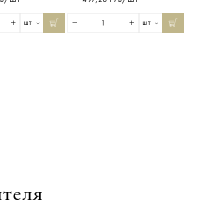
шт
шт
ителя