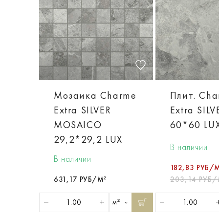
Мозаика Charme
Плит. Ch
Extra SILVER
Extra SILV
MOSAICO
60*60 LU
29,2*29,2 LUX
В наличии
В наличии
182,83 РУБ/
631,17 РУБ/М²
203,14 РУБ/
м²