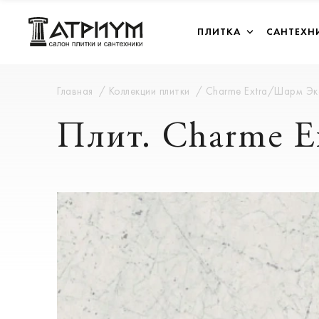
ПЛИТКА
САНТЕХН
Главная
Коллекции плитки
Charme Extra/Шарм Э
Плит. Charme 