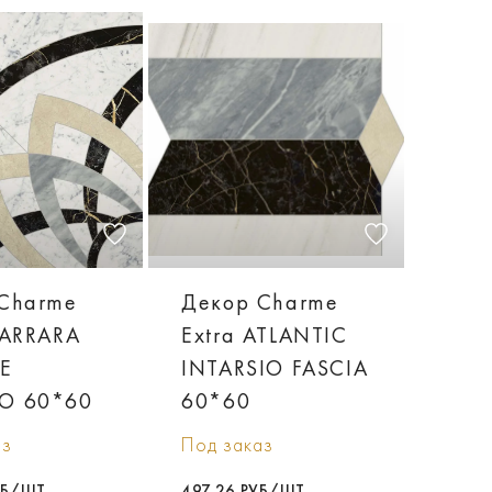
Charme
Декор Charme
CARRARA
Extra ATLANTIC
E
INTARSIO FASCIA
O 60*60
60*60
аз
Под заказ
УБ/ШТ
497,26 РУБ/ШТ