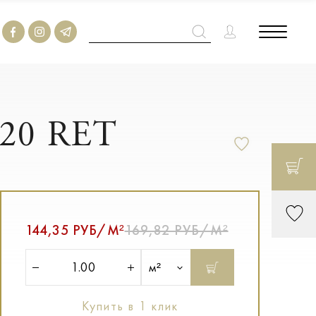
120 RET
144,35 РУБ/М²
169,82 РУБ/М²
м²
Купить в 1 клик