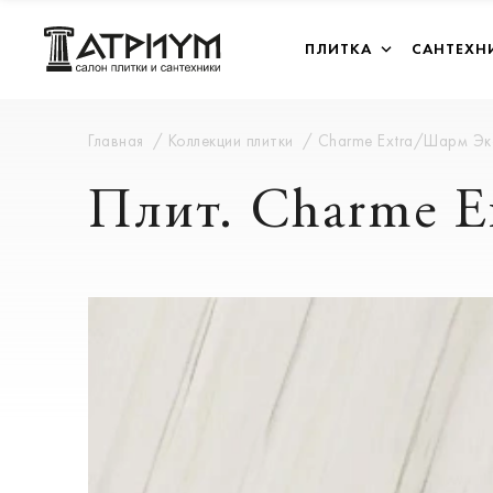
ПЛИТКА
САНТЕХН
Главная
Коллекции плитки
Charme Extra/Шарм Э
Плит. Charme E