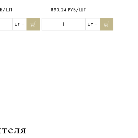
УБ/ШТ
890,24 РУБ/ШТ
шт
шт
ителя