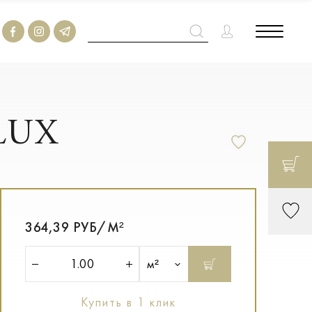
 LUX
364,39 РУБ/М²
м²
Купить в 1 клик