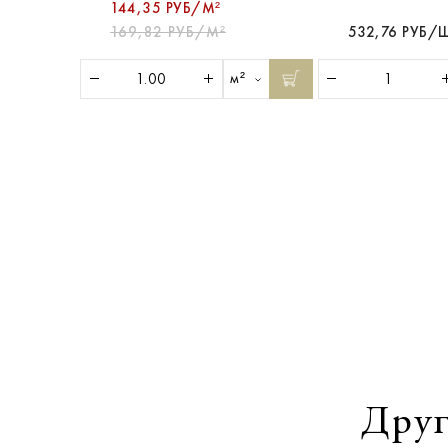
144,35 РУБ/М²
169,82 РУБ/М²
532,76 РУБ/
м²
Друг