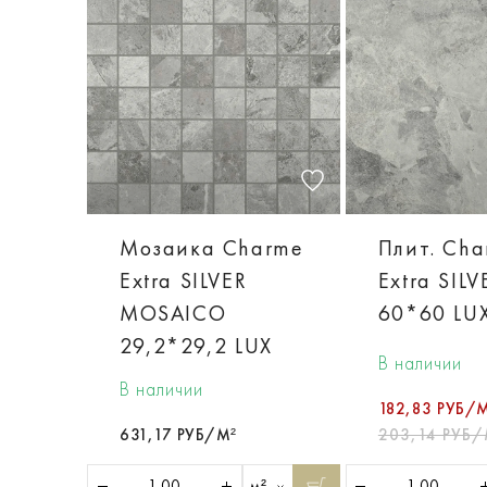
Мозаика Charme
Плит. Ch
Extra SILVER
Extra SILV
MOSAICO
60*60 LU
29,2*29,2 LUX
В наличии
В наличии
182,83 РУБ/
631,17 РУБ/М²
203,14 РУБ/
м²