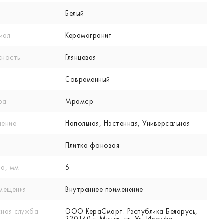
Белый
иал
Керамогранит
хность
Глянцевая
Современный
ра
Мрамор
нение
Напольная, Настенная, Универсальная
Плитка фоновая
а, мм
6
мещения
Внутреннее применение
ная служба
ООО КераСмарт. Республика Беларусь,
220140 г. Минск; ул. Ул. Иосифа