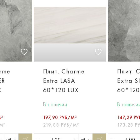
arme
Плит. Charme
Плит. 
ER
Extra LASA
Extra S
X
60*120 LUX
60*120
В наличии
В наличи
М²
197,90 РУБ/М²
147,29 Р
М²
219,88 РУБ/М²
173,28 Р
м²
м²