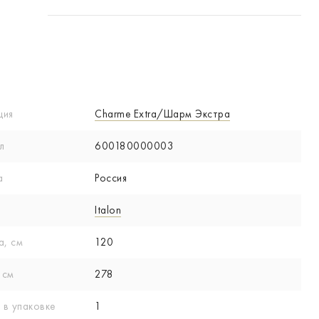
ция
Charme Extra/Шарм Экстра
л
600180000003
а
Россия
Italon
а, см
120
 см
278
 в упаковке
1