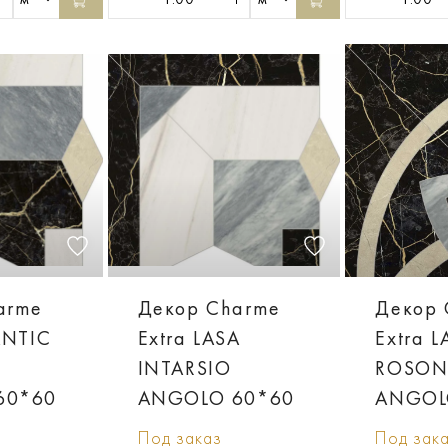
arme
Декор Charme
Декор 
ANTIC
Extra LASA
Extra 
INTARSIO
ROSON
60*60
ANGOLO 60*60
ANGOL
Под заказ
Под зак