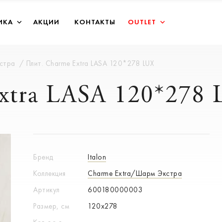
ИКА
АКЦИИ
КОНТАКТЫ
OUTLET
кстра
Плит. Charme Extra LASA 120*278 LUX
xtra LASA 120*278
Бренд
Italon
Коллекция
Charme Extra/Шарм Экстра
Артикул
600180000003
Размер, см
120x278