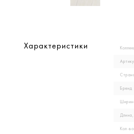
Характеристики
Коллек
Артику
Стран
Бренд
Ширин
Длина,
Кол-вo