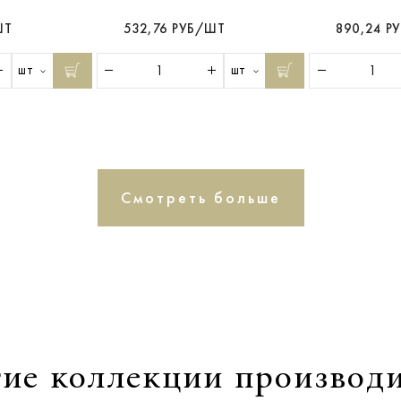
ШТ
532,76 РУБ/ШТ
890,24 Р
шт
шт
Смотреть больше
ие коллекции производ