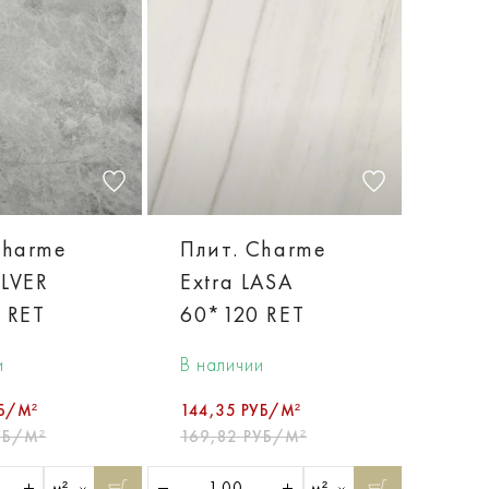
Charme
Плит. Charme
ILVER
Extra LASA
 RET
60*120 RET
и
В наличии
УБ/М²
144,35 РУБ/М²
УБ/М²
169,82 РУБ/М²
м²
м²