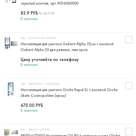
скрытый монтаж, арт.9056060000
82.9
РУБ
92.40
РУБ
В наличии
Арт:
458.233.00.2A20Ch
Инсталляция для унитаза Geberit Alpha 112см с кнопкой
Geberit Alpha 20 два режима, глян.хром
Цену уточняйте по телефону
В наличии
Арт:
38536001 + 38732000
Инсталляция для унитаза Grohe Rapid SL с кнопкой Grohe
Skate Cosmopolitan (хром)
670.00
РУБ
В наличии
Арт:
885111+152950
885111+152950 Инсталляция OLI 80 + клавиша смыва Globe