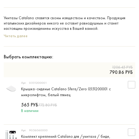
Унитазы Catalano славятся своим изяществом и качеством. Продукция
итальянских дизайнеров никого не оставит равнодушным и станет
настоящим произведением искусства в Вашей ванной.
Читать далее
Выбрать комплектацию:
1206.45
РУБ
790.86
РУБ
Арт:
0551200001
Крышка-сиденье Catalano Sfera/Zero 0551200001 с
микролифтом, белый глянец
565
РУБ
772.80
РУБ
В наличии
Арт:
9056060000
Комплект креплений Catalano для /унитаза / биде,