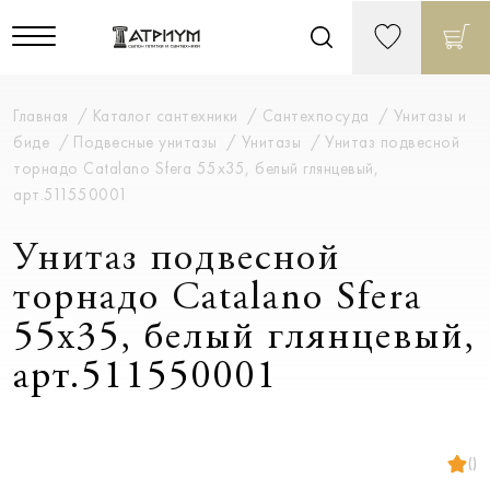
Главная
Каталог сантехники
Сантехпосуда
Унитазы и
биде
Подвесные унитазы
Унитазы
Унитаз подвесной
торнадо Catalano Sfera 55x35, белый глянцевый,
арт.511550001
Унитаз подвесной
торнадо Catalano Sfera
55x35, белый глянцевый,
арт.511550001
()