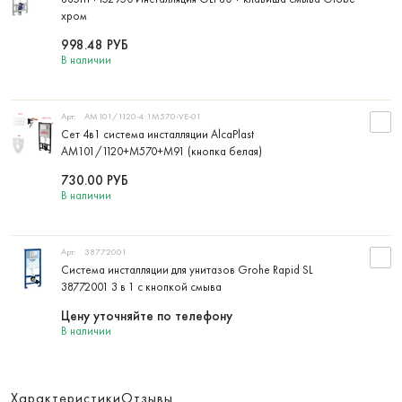
хром
998.48
РУБ
В наличии
Арт:
AM101/1120-4:1M570-VE-01
Сет 4в1 система инсталляции AlcaPlast
AM101/1120+M570+M91 (кнопка белая)
730.00
РУБ
В наличии
Арт:
38772001
Система инсталляции для унитазов Grohe Rapid SL
38772001 3 в 1 с кнопкой смыва
Цену уточняйте по телефону
В наличии
Характеристики
Отзывы