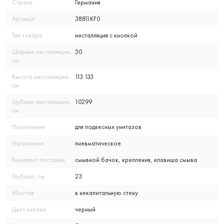
Страна
Германия
Артикул
38811KF0
Тип товара
инсталляция с кнопкой
Ширина инсталляции,
50
см
Высота инсталляции,
113.133
см
Глубина инсталляции,
10299
см
Назначение
для подвесных унитазов
Управление
пневматическое
Комплект поставки
смывной бачок, крепления, клавиша смыва
Глубина, см
23
Монтаж
в некапитальную стену
Цвет кнопки
черный