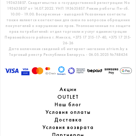
193635857.
Свидетельство о государственной регистрации: No
193635857 от 14.07.2022. УНП 193635857.
Режим работы: Пн-сб.
10.00 - 19.00. Воскресенье - выходной
Указанные контакты
также являются контактами для связи по вопросам обращения
покупателей о нарушении их прав.
Уполномоченные по защите
прав потребителей: отдел торговли и услуг администрации
Первомайского района г. Минска,
+375 17 215-17-40, +375 17 215-
26-26
Дата включения сведений об интернет-магазине atrium.by в
Торговый реестр Республики Беларусь - 06.05.2025 №748434
Акции
OUTLET
Наш блог
Условия оплаты
Доставка
Условия возврата
Партнерам