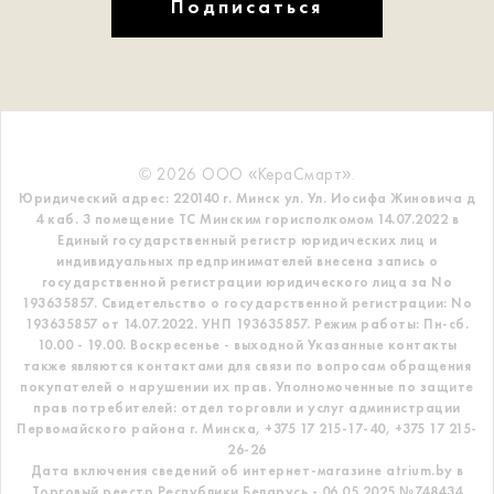
Подписаться
© 2026 ООО «КераСмарт».
Юридический адрес: 220140 г. Минск ул. Ул. Иосифа Жиновича д
4 каб. 3 помещение ТС
Минским горисполкомом 14.07.2022 в
Единый государственный регистр
юридических лиц и
индивидуальных предпринимателей внесена запись о
государственной регистрации юридического лица за No
193635857.
Свидетельство о государственной регистрации: No
193635857 от 14.07.2022. УНП 193635857.
Режим работы: Пн-сб.
10.00 - 19.00. Воскресенье - выходной
Указанные контакты
также являются контактами для связи по вопросам обращения
покупателей о нарушении их прав.
Уполномоченные по защите
прав потребителей: отдел торговли и услуг администрации
Первомайского района г. Минска,
+375 17 215-17-40, +375 17 215-
26-26
Дата включения сведений об интернет-магазине atrium.by в
Торговый реестр Республики Беларусь - 06.05.2025 №748434