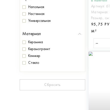
В наличии
Артикул:
6
Напольная
Материал:
Настенная
Размер, см
Универсальная
95,75 Р
М²
Материал
Керамика
Керамогранит
Клинкер
Стекло
Сбросить