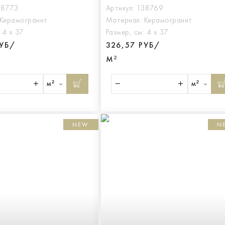
38773
Артикул:
138769
Керамогранит
Материал:
Керамогранит
:
4 х 37
Размер, см:
4 х 37
РУБ/
326,57 РУБ/
М²
м²
м²
NEW
N