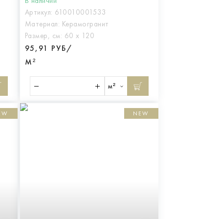
В наличии
Артикул:
610010001533
Материал:
Керамогранит
Размер, см:
60 х 120
95,91 РУБ/
М²
м²
EW
NEW