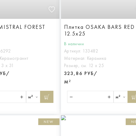
MISTRAL FOREST
Плитка OSAKA BARS RED
12.5x25
В наличии
36292
Артикул:
133482
Керамогранит
Материал:
Керамика
:
3 х 31
Размер, см:
12 х 25
РУБ/
323,86 РУБ/
М²
м²
м²
NEW
N