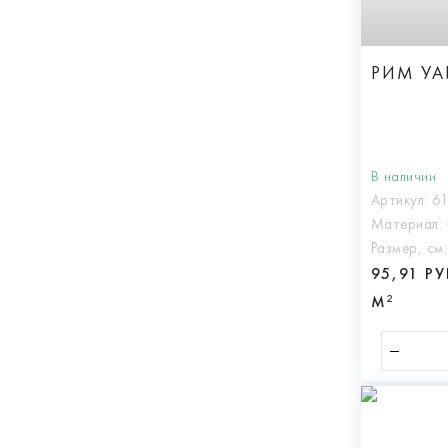
РИМ УА
В наличии
Артикул:
6
Материал:
Размер, см
95,91 Р
М²