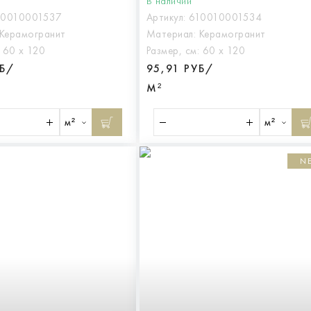
В наличии
10010001537
Артикул:
610010001534
Керамогранит
Материал:
Керамогранит
:
60 х 120
Размер, см:
60 х 120
УБ/
95,91 РУБ/
М²
м²
м²
N