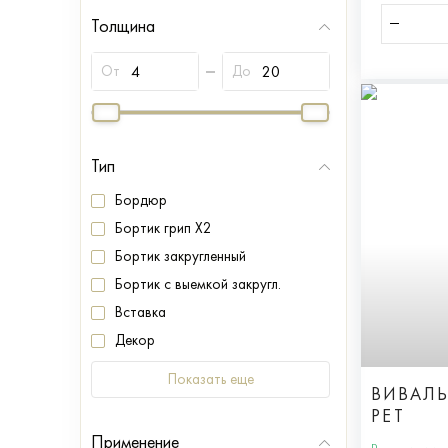
Толщина
От
До
Тип
Бордюр
Бортик грип X2
Бортик закругленный
Бортик с выемкой закругл.
Вставка
Декор
Показать еще
ВИВАЛЬ
РЕТ
Применение