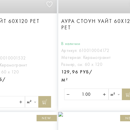
ЙТ 60X120 РЕТ
АУРА СТОУН УАЙТ 60X1
РЕТ
В наличии
Артикул:
610010004172
Материал:
Керамогранит
10010001532
Размер, см:
60 х 120
Керамогранит
129,96 РУБ/
:
60 х 120
УБ/
М²
м²
м²
NEW
N