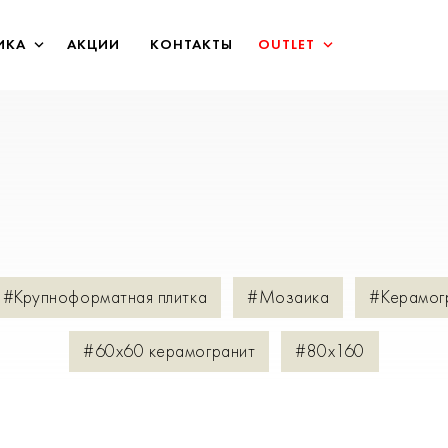
ИКА
АКЦИИ
КОНТАКТЫ
OUTLET
#Крупноформатная плитка
#Мозаика
#Керамог
#60х60 керамогранит
#80х160