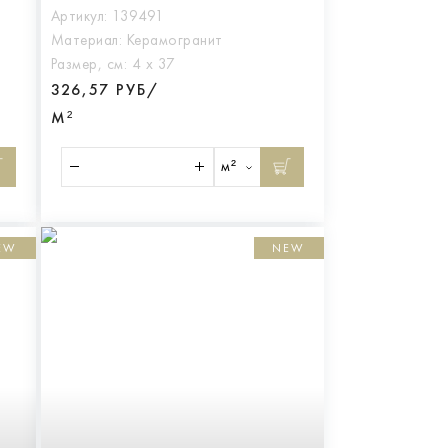
Артикул:
139491
Материал:
Керамогранит
Размер, см:
4 х 37
326,57 РУБ/
М²
м²
EW
NEW