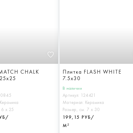
 MATCH CHALK
Плитка FLASH WHITE
25x25
7.5x30
В наличии
30845
Артикул:
124421
Керамика
Материал:
Керамика
:
6 х 25
Размер, см:
7 х 30
РУБ/
199,15 РУБ/
М²