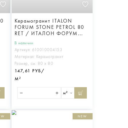
20
Керамогранит ITALON
FORUM STONE PETROL 80
RET / ИТАЛОН ФОРУМ
СТОУН ПЕТРОЛ 80 РЕТ,
В наличии
арт.610010004153
Артикул:
610010004153
Материал:
Керамогранит
Размер, см:
80 х 80
147,61 РУБ/
М²
м²
EW
NEW