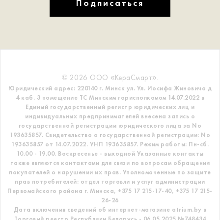
Подписаться
© 2026 ООО «КераСмарт».
Юридический адрес: 220140 г. Минск ул. Ул. Иосифа Жиновича д
4 каб. 3 помещение ТС
Минским горисполкомом 14.07.2022 в
Единый государственный регистр
юридических лиц и
индивидуальных предпринимателей внесена запись о
государственной регистрации юридического лица за No
193635857.
Свидетельство о государственной регистрации: No
193635857 от 14.07.2022. УНП 193635857.
Режим работы: Пн-сб.
10.00 - 19.00. Воскресенье - выходной
Указанные контакты
также являются контактами для связи по вопросам обращения
покупателей о нарушении их прав.
Уполномоченные по защите
прав потребителей: отдел торговли и услуг администрации
Первомайского района г. Минска,
+375 17 215-17-40, +375 17 215-
26-26
Дата включения сведений об интернет-магазине atrium.by в
Торговый реестр Республики Беларусь - 06.05.2025 №748434