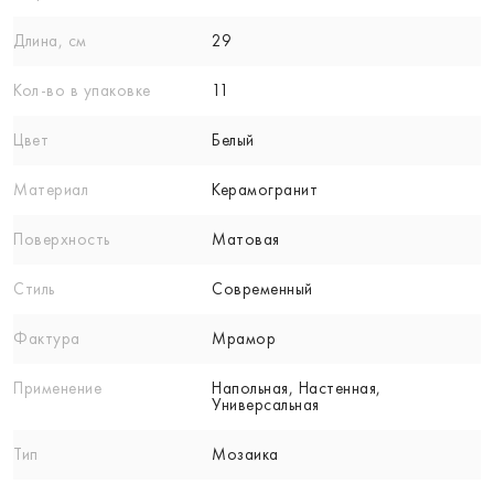
Длина, см
29
Кол-вo в упаковке
11
Цвет
Белый
Материал
Керамогранит
Поверхность
Матовая
Стиль
Современный
Фактура
Мрамор
Применение
Напольная, Настенная,
Универсальная
Тип
Мозаика