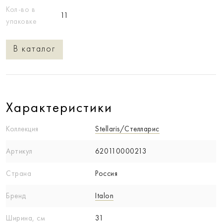
Кол-во в
11
упаковке
В каталог
Характеристики
Коллекция
Stellaris/Стелларис
Артикул
620110000213
Страна
Россия
Бренд
Italon
Ширина, см
31