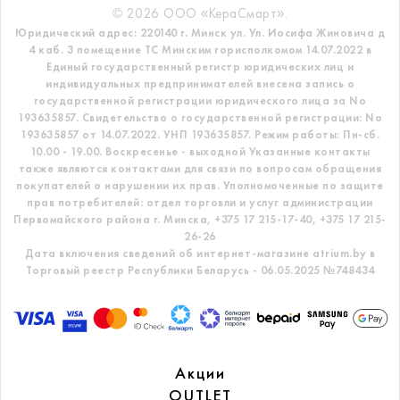
© 2026 ООО «КераСмарт».
Юридический адрес: 220140 г. Минск ул. Ул. Иосифа Жиновича д
4 каб. 3 помещение ТС
Минским горисполкомом 14.07.2022 в
Единый государственный регистр
юридических лиц и
индивидуальных предпринимателей внесена запись о
государственной регистрации юридического лица за No
193635857.
Свидетельство о государственной регистрации: No
193635857 от 14.07.2022. УНП 193635857.
Режим работы: Пн-сб.
10.00 - 19.00. Воскресенье - выходной
Указанные контакты
также являются контактами для связи по вопросам обращения
покупателей о нарушении их прав.
Уполномоченные по защите
прав потребителей: отдел торговли и услуг администрации
Первомайского района г. Минска,
+375 17 215-17-40, +375 17 215-
26-26
Дата включения сведений об интернет-магазине atrium.by в
Торговый реестр Республики Беларусь - 06.05.2025 №748434
Акции
OUTLET