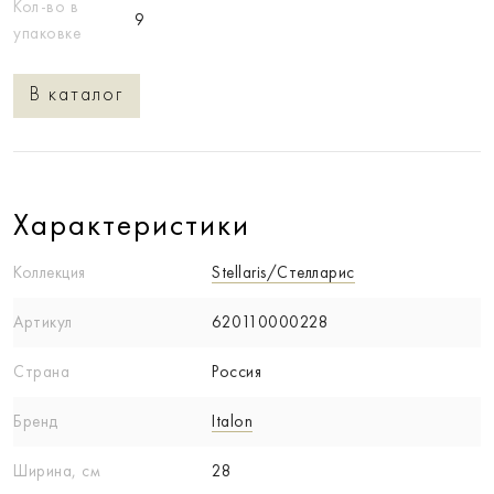
Кол-во в
9
упаковке
В каталог
Характеристики
Коллекция
Stellaris/Стелларис
Артикул
620110000228
Страна
Россия
Бренд
Italon
Ширина, см
28