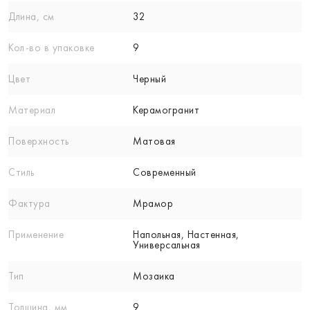
Длина, см
32
Кол-вo в упаковке
9
Цвет
Черный
Материал
Керамогранит
Поверхность
Матовая
Стиль
Современный
Фактура
Мрамор
Применение
Напольная, Настенная,
Универсальная
Тип
Мозаика
Толщина, мм
9