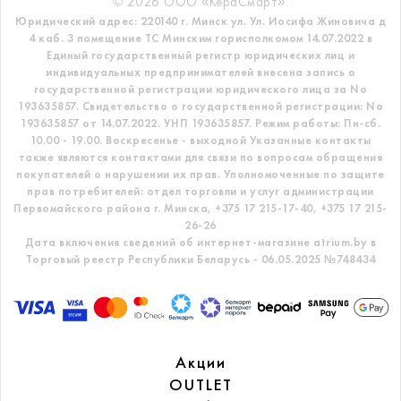
© 2026 ООО «КераСмарт».
Юридический адрес: 220140 г. Минск ул. Ул. Иосифа Жиновича д
4 каб. 3 помещение ТС
Минским горисполкомом 14.07.2022 в
Единый государственный регистр
юридических лиц и
индивидуальных предпринимателей внесена запись о
государственной регистрации юридического лица за No
193635857.
Свидетельство о государственной регистрации: No
193635857 от 14.07.2022. УНП 193635857.
Режим работы: Пн-сб.
10.00 - 19.00. Воскресенье - выходной
Указанные контакты
также являются контактами для связи по вопросам обращения
покупателей о нарушении их прав.
Уполномоченные по защите
прав потребителей: отдел торговли и услуг администрации
Первомайского района г. Минска,
+375 17 215-17-40, +375 17 215-
26-26
Дата включения сведений об интернет-магазине atrium.by в
Торговый реестр Республики Беларусь - 06.05.2025 №748434
Акции
OUTLET