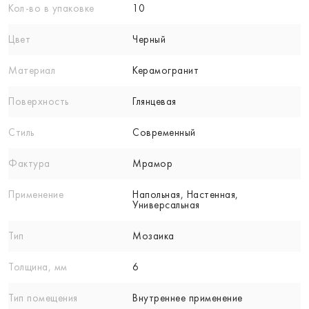
Кол-вo в упаковке
10
Цвет
Черный
Материал
Керамогранит
Поверхность
Глянцевая
Стиль
Современный
Фактура
Мрамор
Применение
Напольная, Настенная,
Универсальная
Тип
Мозаика
Толщина, мм
6
Тип помещения
Внутреннее применение