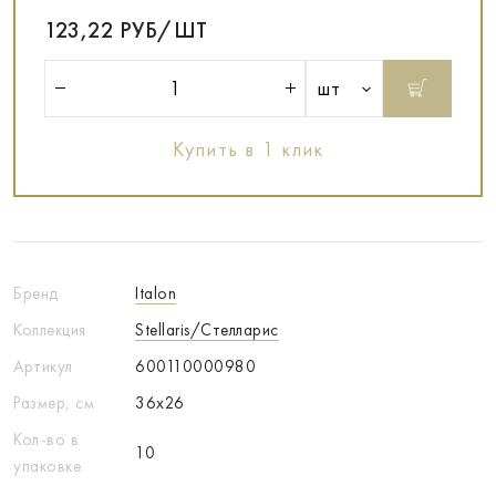
123,22 РУБ/ШТ
шт
Купить в 1 клик
Бренд
Italon
Коллекция
Stellaris/Стелларис
Артикул
600110000980
Размер, см
36x26
Кол-во в
10
упаковке