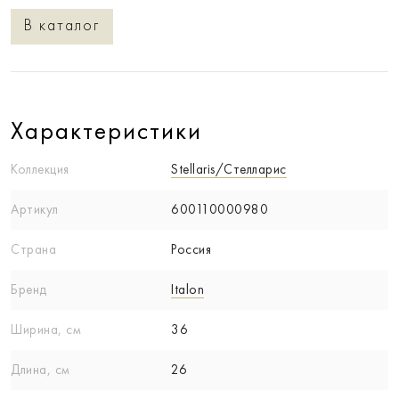
В каталог
Характеристики
Коллекция
Stellaris/Стелларис
Артикул
600110000980
Страна
Россия
Бренд
Italon
Ширина, см
36
Длина, см
26