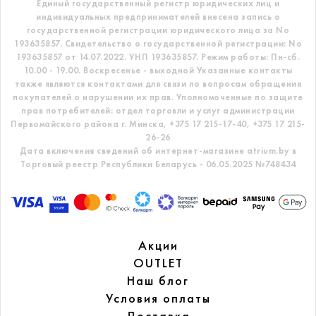
Единый государственный регистр
юридических лиц и
индивидуальных предпринимателей внесена запись о
государственной регистрации юридического лица за No
193635857.
Свидетельство о государственной регистрации: No
193635857 от 14.07.2022. УНП 193635857.
Режим работы: Пн-сб.
10.00 - 19.00. Воскресенье - выходной
Указанные контакты
также являются контактами для связи по вопросам обращения
покупателей о нарушении их прав.
Уполномоченные по защите
прав потребителей: отдел торговли и услуг администрации
Первомайского района г. Минска,
+375 17 215-17-40, +375 17 215-
26-26
Дата включения сведений об интернет-магазине atrium.by в
Торговый реестр Республики Беларусь - 06.05.2025 №748434
Акции
OUTLET
Наш блог
Условия оплаты