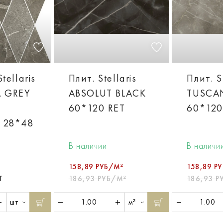
tellaris
Плит. Stellaris
Плит. S
 GREY
ABSOLUT BLACK
TUSCA
60*120 RET
60*120
 28*48
В наличии
В наличи
158,89 РУБ/М²
158,89 Р
Т
186,93 РУБ/М²
186,93 Р
шт
м²