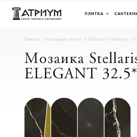
ПЛИТКА
САНТЕХН
Главная
Коллекции плитки
Stellaris/Стелларис
М
Мозаика Stell
ELEGANT 32.5*