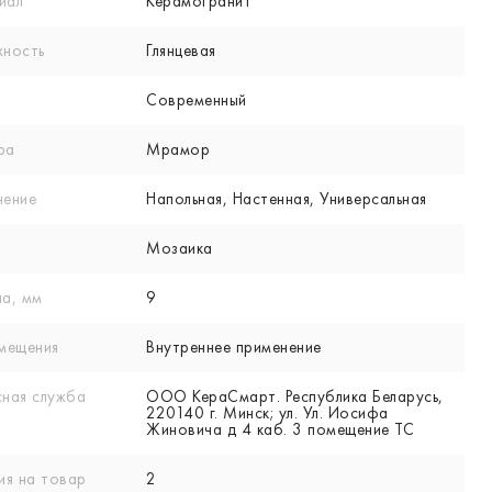
иал
Керамогранит
хность
Глянцевая
Современный
ра
Мрамор
нение
Напольная, Настенная, Универсальная
Мозаика
а, мм
9
мещения
Внутреннее применение
ная служба
ООО КераСмарт. Республика Беларусь,
220140 г. Минск; ул. Ул. Иосифа
Жиновича д 4 каб. 3 помещение ТС
ия на товар
2