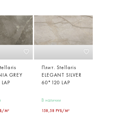
tellaris
Плит. Stellaris
NIA GREY
ELEGANT SILVER
 LAP
60*120 LAP
и
В наличии
УБ/М²
158,58 РУБ/М²