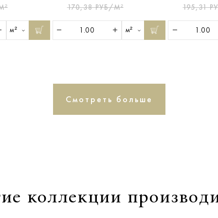
М²
170,38 РУБ/М²
195,31 Р
м²
м²
Смотреть больше
ие коллекции производ