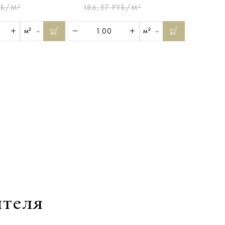
УБ/М²
186,57 РУБ/М²
м²
м²
ителя