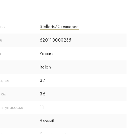
ция
Stellaris/Стелларис
л
620110000235
а
Россия
Italon
а, см
32
 см
36
 в упаковке
11
Черный