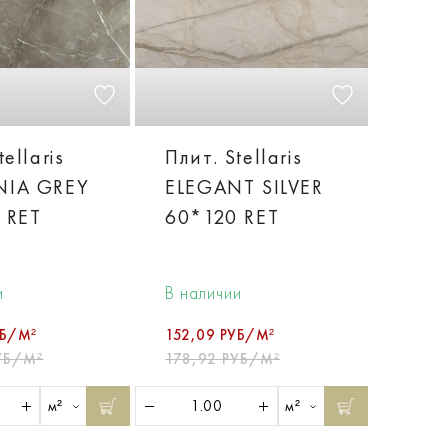
tellaris
Плит. Stellaris
NIA GREY
ELEGANT SILVER
 RET
60*120 RET
и
В наличии
УБ/М²
152,09 РУБ/М²
УБ/М²
178,92 РУБ/М²
м²
м²