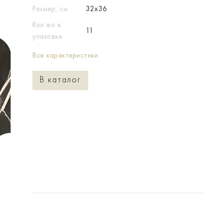
Размер, см
32x36
Кол-во в
11
упаковке
Все характеристики
В каталог