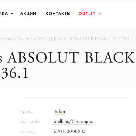
ИКА
АКЦИИ
КОНТАКТЫ
OUTLET
озаика Stellaris ABSOLUT BLACK MOSAICO ELEGANT 32.5*36.1
aris ABSOLUT BLA
36.1
Бренд
Italon
Коллекция
Stellaris/Стелларис
Артикул
620110000235