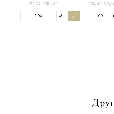
178,92 РУБ/М²
170,38 РУБ/
м²
Друг