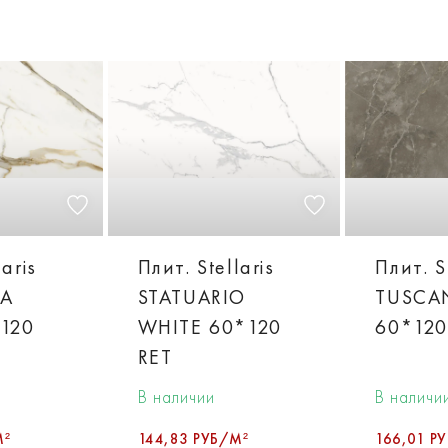
laris
Плит. Stellaris
Плит. S
TA
STATUARIO
TUSCA
120
WHITE 60*120
60*120
RET
В наличии
В наличи
М²
144,83 РУБ/М²
166,01 Р