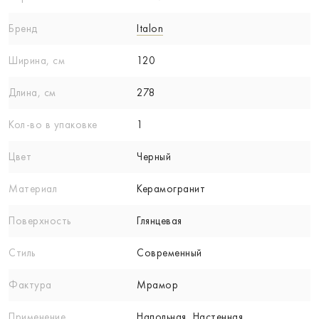
Бренд
Italon
Ширина, см
120
Длина, см
278
Кол-вo в упаковке
1
Цвет
Черный
Материал
Керамогранит
Поверхность
Глянцевая
Стиль
Современный
Фактура
Мрамор
Применение
Напольная, Настенная,