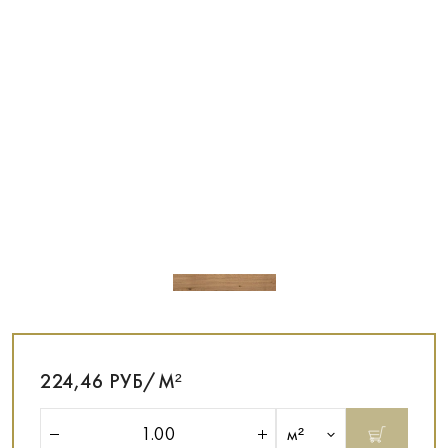
224,46 РУБ/М²
м²