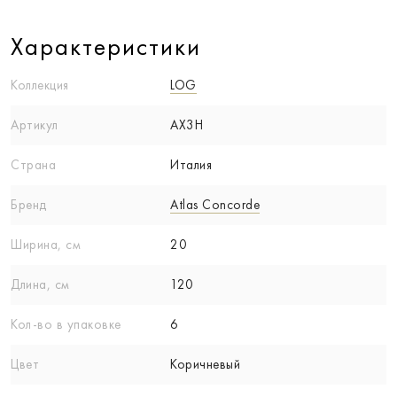
Характеристики
Коллекция
LOG
Артикул
AX3H
Страна
Италия
Бренд
Atlas Concorde
Ширина, см
20
Длина, см
120
Кол-вo в упаковке
6
Цвет
Коричневый