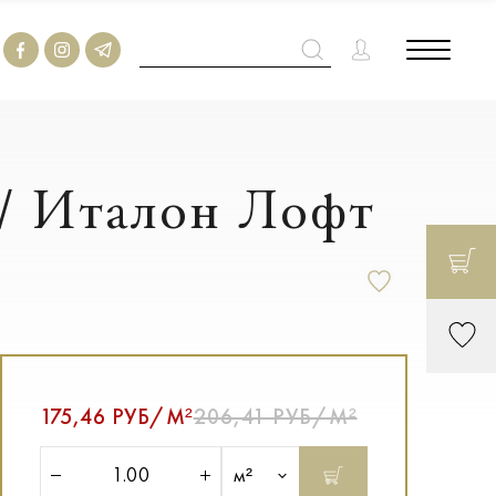
 / Италон Лофт
175,46 РУБ/М²
206,41 РУБ/М²
м²