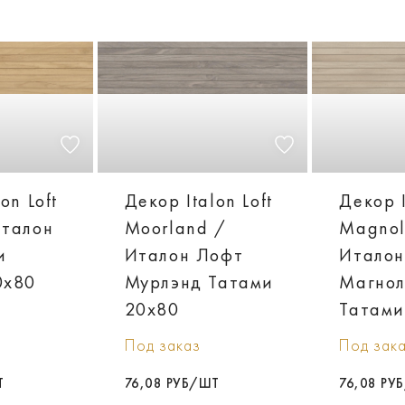
on Loft
Декор Italon Loft
Декор I
Италон
Moorland /
Magnol
и
Италон Лофт
Италон
0х80
Мурлэнд Татами
Магнол
20х80
Татами
Под заказ
Под зак
Т
76,08 РУБ/ШТ
76,08 РУ