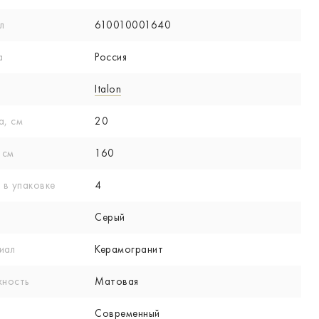
л
610010001640
а
Россия
Italon
а, см
20
 см
160
 в упаковке
4
Серый
иал
Керамогранит
хность
Матовая
Современный