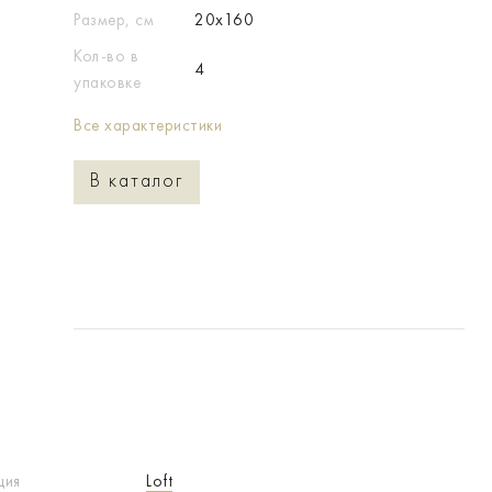
Размер, см
20x160
Кол-во в
4
упаковке
Все характеристики
В каталог
ция
Loft