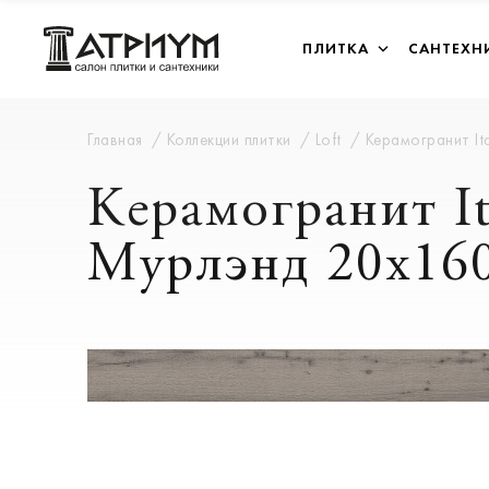
ПЛИТКА
САНТЕХН
Главная
Коллекции плитки
Loft
Керамогранит It
Керамогранит I
Мурлэнд 20х160