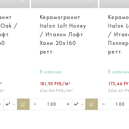
анит
Керамогранит
Керамо
t Oak /
Italon Loft Honey
Italon 
офт
/ Италон Лофт
/ Итал
60
Хани 20х160
Пэппер
ретт.
ретт.
В наличии
В наличи
²
181,95 РУБ/М²
175,46 Р
М²
214,06 РУБ/М²
206,41 Р
м²
м²