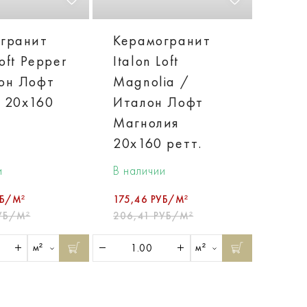
гранит
Керамогранит
Loft Pepper
Italon Loft
он Лофт
Magnolia /
 20х160
Италон Лофт
Магнолия
20х160 ретт.
и
В наличии
УБ/М²
175,46 РУБ/М²
УБ/М²
206,41 РУБ/М²
м²
м²