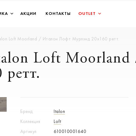
ИКА
АКЦИИ
КОНТАКТЫ
OUTLET
alon Loft Moorland / Италон Лофт Мурлэнд 20х160 ретт.
talon Loft Moorland
 ретт.
Бренд
Italon
Коллекция
Loft
Артикул
610010001640