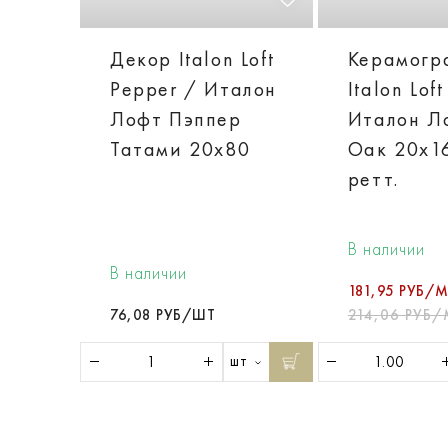
Декор Italon Loft
Керамогр
Pepper / Италон
Italon Lof
Лофт Пэппер
Италон Л
Татами 20х80
Оак 20х1
ретт.
В наличии
В наличии
181,95 РУБ/М
76,08 РУБ/ШТ
214,06 РУБ/
шт