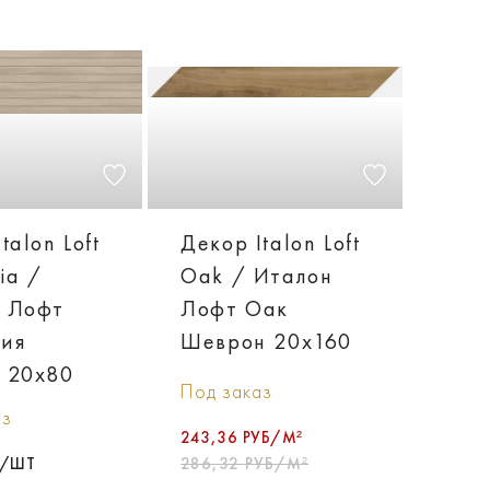
talon Loft
Декор Italon Loft
ia /
Oak / Италон
 Лофт
Лофт Оак
ия
Шеврон 20х160
 20х80
Под заказ
аз
243,36 РУБ/М²
Б/ШТ
286,32 РУБ/М²