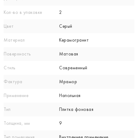
Кол-вo в упаковке
2
Цвет
Серый
Материал
Керамогранит
Поверхность
Матовая
Стиль
Современный
Фактура
Мрамор
Применение
Напольная
Тип
Плитка фоновая
Толщина, мм
9
Тип помещения
Внутреннее применение