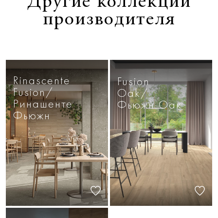
Другие коллекции
производителя
Rinascente
Fusion
Fusion/
Oak/
Ринашенте
Фьюжн Оак
Фьюжн