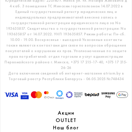
Юридический адрес: 220140 г. Минск ул. Ул. Иосифа Жиновича д
4 каб. 3 помещение ТС
Минским горисполкомом 14.07.2022 в
Единый государственный регистр
юридических лиц и
индивидуальных предпринимателей внесена запись о
государственной регистрации юридического лица за No
193635857.
Свидетельство о государственной регистрации: No
193635857 от 14.07.2022. УНП 193635857.
Режим работы: Пн-сб.
10.00 - 19.00. Воскресенье - выходной
Указанные контакты
также являются контактами для связи по вопросам обращения
покупателей о нарушении их прав.
Уполномоченные по защите
прав потребителей: отдел торговли и услуг администрации
Первомайского района г. Минска,
+375 17 215-17-40, +375 17 215-
26-26
Дата включения сведений об интернет-магазине atrium.by в
Торговый реестр Республики Беларусь - 06.05.2025 №748434
Акции
OUTLET
Наш блог