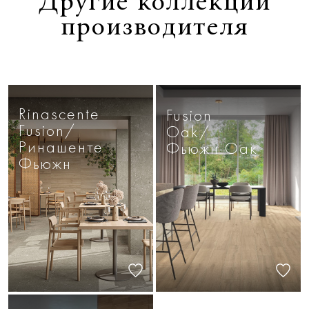
Другие коллекции
производителя
Rinascente
Fusion
Fusion/
Oak/
Ринашенте
Фьюжн Оак
Фьюжн