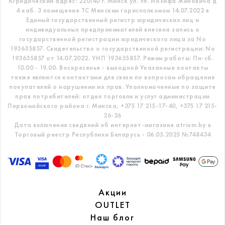
Юридический адрес: 220140 г. Минск ул. Ул. Иосифа Жиновича д
4 каб. 3 помещение ТС
Минским горисполкомом 14.07.2022 в
Единый государственный регистр
юридических лиц и
индивидуальных предпринимателей внесена запись о
государственной регистрации юридического лица за No
193635857.
Свидетельство о государственной регистрации: No
193635857 от 14.07.2022. УНП 193635857.
Режим работы: Пн-сб.
10.00 - 19.00. Воскресенье - выходной
Указанные контакты
также являются контактами для связи по вопросам обращения
покупателей о нарушении их прав.
Уполномоченные по защите
прав потребителей: отдел торговли и услуг администрации
Первомайского района г. Минска,
+375 17 215-17-40, +375 17 215-
26-26
Дата включения сведений об интернет-магазине atrium.by в
Торговый реестр Республики Беларусь - 06.05.2025 №748434
Акции
OUTLET
Наш блог