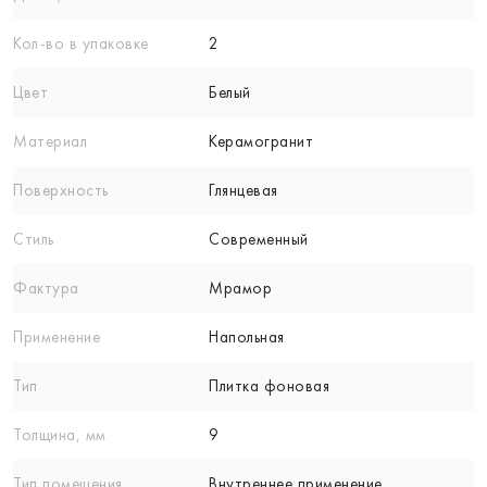
Кол-вo в упаковке
2
Цвет
Белый
Материал
Керамогранит
Поверхность
Глянцевая
Стиль
Современный
Фактура
Мрамор
Применение
Напольная
Тип
Плитка фоновая
Толщина, мм
9
Тип помещения
Внутреннее применение