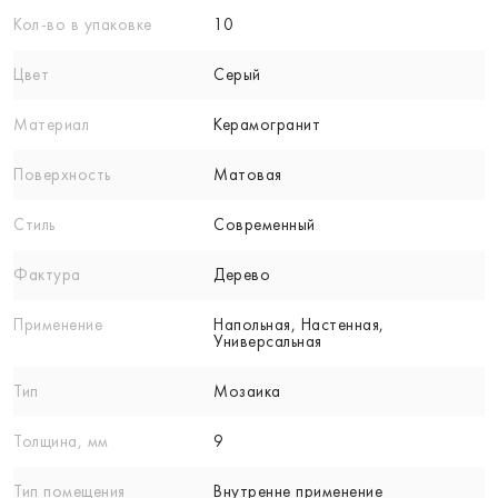
Кол-вo в упаковке
10
Цвет
Серый
Материал
Керамогранит
Поверхность
Матовая
Стиль
Современный
Фактура
Дерево
Применение
Напольная, Настенная,
Универсальная
Тип
Мозаика
Толщина, мм
9
Тип помещения
Внутренне применение