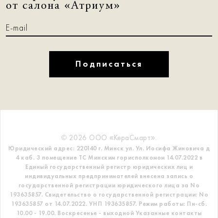
от салона «Атриум»
Подписаться
© 2026 ООО «КераСмарт».
Юридический адрес: 220140 г. Минск ул. Ул. Иосифа Жиновича д
4 каб. 3 помещение ТС
Минским горисполкомом 14.07.2022 в
Единый государственный регистр
юридических лиц и
индивидуальных предпринимателей внесена запись о
государственной регистрации юридического лица за No
193635857.
Свидетельство о государственной регистрации: No
193635857 от 14.07.2022. УНП 193635857.
Режим работы: Пн-сб.
10.00 - 19.00. Воскресенье - выходной
Указанные контакты