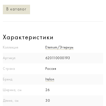
В каталог
Характеристики
Коллекция
Eternum/Этернум
Артикул
620110000193
Страна
Россия
Бренд
Italon
Ширина, см
26
Длина, см
30