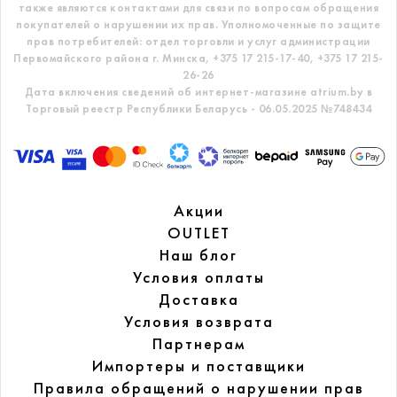
также являются контактами для связи по вопросам обращения
покупателей о нарушении их прав.
Уполномоченные по защите
прав потребителей: отдел торговли и услуг администрации
Первомайского района г. Минска,
+375 17 215-17-40, +375 17 215-
26-26
Дата включения сведений об интернет-магазине atrium.by в
Торговый реестр Республики Беларусь - 06.05.2025 №748434
Акции
OUTLET
Наш блог
Условия оплаты
Доставка
Условия возврата
Партнерам
Импортеры и поставщики
Правила обращений
о нарушении прав