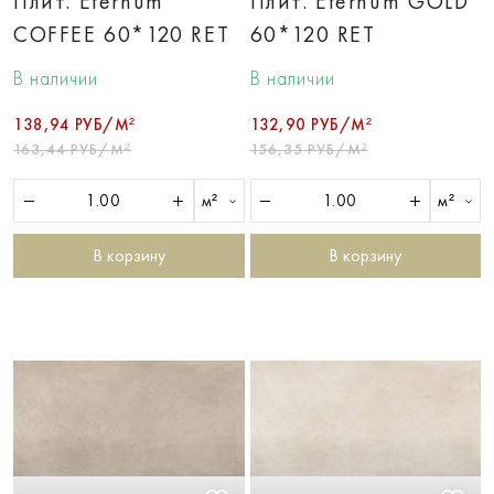
Плит. Eternum
Плит. Eternum GOLD
COFFEE 60*120 RET
60*120 RET
В наличии
В наличии
138,94 РУБ/М²
132,90 РУБ/М²
163,44 РУБ/М²
156,35 РУБ/М²
м²
м²
В корзину
В корзину