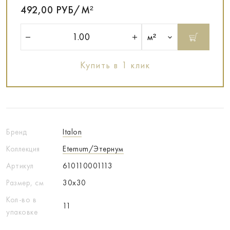
492,00 РУБ/М²
м²
Купить в 1 клик
Бренд
Italon
Коллекция
Eternum/Этернум
Артикул
610110001113
Размер, см
30x30
Кол-во в
11
упаковке