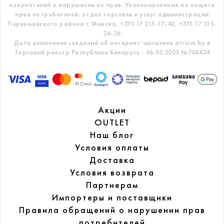
покупателей о нарушении их прав.
Уполномоченные по защите
прав потребителей: отдел торговли и услуг администрации
Первомайского района г. Минска,
+375 17 215-17-40, +375 17 215-
26-26
Дата включения сведений об интернет-магазине atrium.by в
Торговый реестр Республики Беларусь - 06.05.2025 №748434
Акции
OUTLET
Наш блог
Условия оплаты
Доставка
Условия возврата
Партнерам
Импортеры и поставщики
Правила обращений
о нарушении прав
потребителей