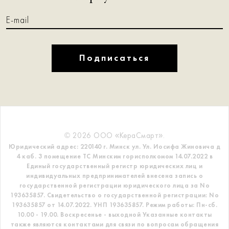
Подписаться
© 2026 ООО «КераСмарт».
Юридический адрес: 220140 г. Минск ул. Ул. Иосифа Жиновича д
4 каб. 3 помещение ТС
Минским горисполкомом 14.07.2022 в
Единый государственный регистр
юридических лиц и
индивидуальных предпринимателей внесена запись о
государственной регистрации юридического лица за No
193635857.
Свидетельство о государственной регистрации: No
193635857 от 14.07.2022. УНП 193635857.
Режим работы: Пн-сб.
10.00 - 19.00. Воскресенье - выходной
Указанные контакты
также являются контактами для связи по вопросам обращения