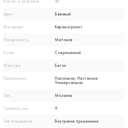
Кол-вo в упаковке
11
Цвет
Бежевый
Материал
Керамогранит
Поверхность
Матовая
Стиль
Современный
Фактура
Бетон
Применение
Напольная, Настенная,
Универсальная
Тип
Мозаика
Толщина, мм
9
Тип помещения
Внутренне применение