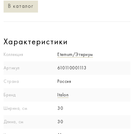
В каталог
Характеристики
Коллекция
Eternum/Этернум
Артикул
610110001113
Страна
Россия
Бренд
Italon
Ширина, см
30
Длина, см
30